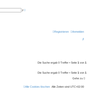
E
S
r
u
w
c
e
h
i
e
t
e
r
t
Registrieren
Anmelden
e
S
S
u
c
u
h
e
c
h
e
Die Suche ergab 0 Treffer • Seite
1
von
1
Die Suche ergab 0 Treffer • Seite
1
von
1
Gehe zu
Alle Cookies löschen
Alle Zeiten sind
UTC+02:00