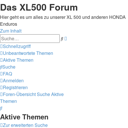
Das XL500 Forum
Hier geht es um alles zu unserer XL 500 und anderen HONDA
Enduros
Zum Inhalt
Erweiterte
Suche
Suche
Schnellzugriff
Unbeantwortete Themen
Aktive Themen
Suche
FAQ
Anmelden
Registrieren
Foren-Übersicht
Suche
Aktive
Themen
Suche
Aktive Themen
Zur erweiterten Suche