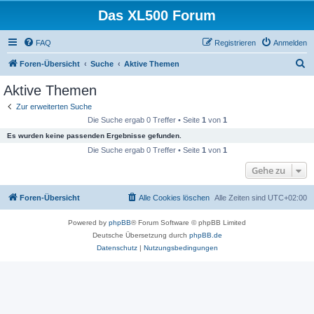
Das XL500 Forum
FAQ
Registrieren
Anmelden
S
Foren-Übersicht
Suche
Aktive Themen
u
Aktive Themen
c
Zur erweiterten Suche
h
Die Suche ergab 0 Treffer • Seite
1
von
1
e
Es wurden keine passenden Ergebnisse gefunden.
Die Suche ergab 0 Treffer • Seite
1
von
1
Gehe zu
Foren-Übersicht
Alle Cookies löschen
Alle Zeiten sind
UTC+02:00
Powered by
phpBB
® Forum Software © phpBB Limited
Deutsche Übersetzung durch
phpBB.de
Datenschutz
|
Nutzungsbedingungen