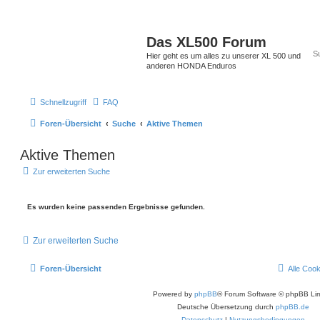
Das XL500 Forum
Hier geht es um alles zu unserer XL 500 und
anderen HONDA Enduros
Schnellzugriff
FAQ
Foren-Übersicht
Suche
Aktive Themen
Aktive Themen
Zur erweiterten Suche
Es wurden keine passenden Ergebnisse gefunden.
Zur erweiterten Suche
Foren-Übersicht
Alle Coo
Powered by
phpBB
® Forum Software © phpBB Lim
Deutsche Übersetzung durch
phpBB.de
Datenschutz
|
Nutzungsbedingungen