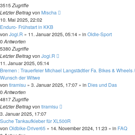
3515
Zugriffe
Letzter Beitrag
von
Mischa
10. Mai 2025, 22:02
Enduro- Frühstart in KKB
von
Jogi.R
»
11. Januar 2025, 05:14
» in
Oldie-Sport
0
Antworten
5380
Zugriffe
Letzter Beitrag
von
Jogi.R
11. Januar 2025, 05:14
Bremen : Trauerfeier Michael Langstädtler Fa. Bikes & Wheels /
Wunsch der Witwe
von
tiramisu
»
3. Januar 2025, 17:07
» in
Dies und Das
0
Antworten
4817
Zugriffe
Letzter Beitrag
von
tiramisu
3. Januar 2025, 17:07
Suche Tankaufkleber für XL500R
von
Oldbike-Driver65
»
14. November 2024, 11:23
» in
FAQ