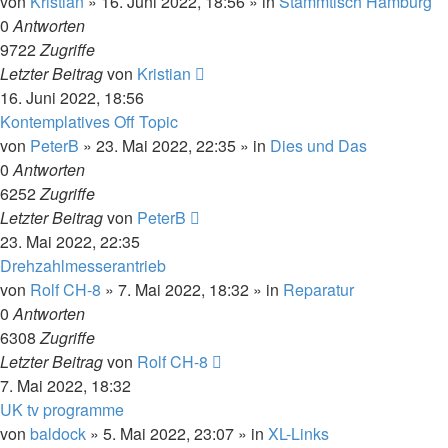
von
Kristian
»
16. Juni 2022, 18:56
» in
Stammtisch Hamburg
0
Antworten
9722
Zugriffe
Letzter Beitrag
von
Kristian
16. Juni 2022, 18:56
Kontemplatives Off Topic
von
PeterB
»
23. Mai 2022, 22:35
» in
Dies und Das
0
Antworten
6252
Zugriffe
Letzter Beitrag
von
PeterB
23. Mai 2022, 22:35
Drehzahlmesserantrieb
von
Rolf CH-8
»
7. Mai 2022, 18:32
» in
Reparatur
0
Antworten
6308
Zugriffe
Letzter Beitrag
von
Rolf CH-8
7. Mai 2022, 18:32
UK tv programme
von
baldock
»
5. Mai 2022, 23:07
» in
XL-Links