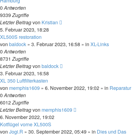
Hamburg
0
Antworten
9339
Zugriffe
Letzter Beitrag
von
Kristian
5. Februar 2023, 18:28
XL500S restoration
von
baldock
»
3. Februar 2023, 16:58
» in
XL-Links
0
Antworten
8731
Zugriffe
Letzter Beitrag
von
baldock
3. Februar 2023, 16:58
XL 350 Luftfilterkasten
von
memphis1609
»
6. November 2022, 19:02
» in
Reparatur
0
Antworten
6012
Zugriffe
Letzter Beitrag
von
memphis1609
6. November 2022, 19:02
Kotflügel vorne XL500S
von
Jogi.R
»
30. September 2022, 05:49
» in
Dies und Das