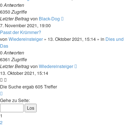
0
Antworten
6350
Zugriffe
Letzter Beitrag
von
Black-Dog
7. November 2021, 19:00
Passt der Krümmer?
von
Wiedereinsteiger
»
13. Oktober 2021, 15:14
» in
Dies und
Das
0
Antworten
6361
Zugriffe
Letzter Beitrag
von
Wiedereinsteiger
13. Oktober 2021, 15:14
Die Suche ergab 605 Treffer
Seite
1
Gehe zu Seite:
von
13
1
2