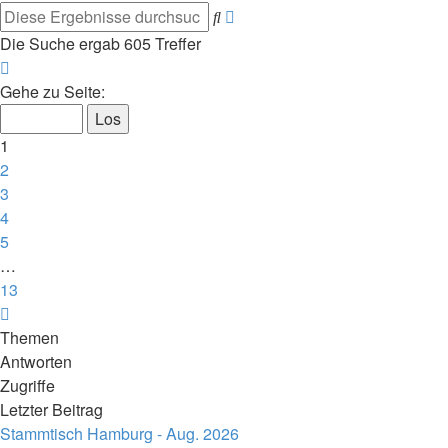
Erweiterte
Suche
Suche
Die Suche ergab 605 Treffer
Seite
1
Gehe zu Seite:
von
13
1
2
3
4
5
…
13
Nächste
Themen
Antworten
Zugriffe
Letzter Beitrag
Stammtisch Hamburg - Aug. 2026