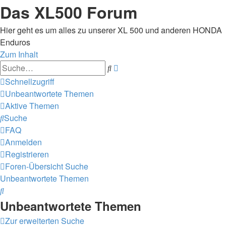
Das XL500 Forum
Hier geht es um alles zu unserer XL 500 und anderen HONDA
Enduros
Zum Inhalt
Erweiterte
Suche
Suche
Schnellzugriff
Unbeantwortete Themen
Aktive Themen
Suche
FAQ
Anmelden
Registrieren
Foren-Übersicht
Suche
Unbeantwortete Themen
Suche
Unbeantwortete Themen
Zur erweiterten Suche