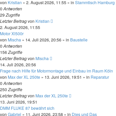
von
Kristian
»
2. August 2026, 11:55
» in
Stammtisch Hamburg
0
Antworten
29
Zugriffe
Letzter Beitrag
von
Kristian
2. August 2026, 11:55
Motor Xl500r
von
Mischa
»
14. Juli 2026, 20:56
» in
Baustelle
0
Antworten
156
Zugriffe
Letzter Beitrag
von
Mischa
14. Juli 2026, 20:56
Frage nach Hilfe für Motormontage und Einbau im Raum Köln
von
Max der XL 250te
»
13. Juni 2026, 19:51
» in
Reparatur
0
Antworten
250
Zugriffe
Letzter Beitrag
von
Max der XL 250te
13. Juni 2026, 19:51
DMM FLUKE 87 bewährt sich
von
Gabriel
»
11. Juni 2026, 23:58
» in
Dies und Das