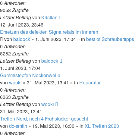
0
Antworten
9058
Zugriffe
Letzter Beitrag
von
Kristian
12. Juni 2023, 23:46
Ersetzen des defekten Signalrelais im Inneren
von
baldock
»
1. Juni 2023, 17:04
» in
best of Schraubertipps
0
Antworten
8252
Zugriffe
Letzter Beitrag
von
baldock
1. Juni 2023, 17:04
Gummistopfen Nockenwelle
von
wooki
»
31. Mai 2023, 13:41
» in
Reparatur
0
Antworten
6363
Zugriffe
Letzter Beitrag
von
wooki
31. Mai 2023, 13:41
Treffen Nord, noch 4 Frühstücker gesucht
von
dc-smith
»
19. Mai 2023, 16:30
» in
XL Treffen 2023
0
Antworten