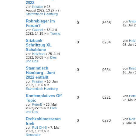
2022
von
Kristian
»
18.
August 2022, 13:27
» in
Stammtisch Hamburg
Rohrebieger im
von
Gabr
0
8698
Forum?
12. Juli 
von
Gabriel
»
12. Juli
2022, 14:18
» in
Tuning
Sitzbank
von
Holz
0
6234
Schriftzug XL
25. Juni
Schablone
von
Holzbart
»
25. Juni
2022, 08:05
» in
Dies
und Das
Stammtisch
von
Krist
0
9684
Hamburg - Juni
16. Juni
2022 entfällt
von
Kristian
»
16. Juni
2022, 18:56
» in
Stammtisch Hamburg
Kontemplatives Off
von
Pete
0
6221
Topic
23. Mai 
von
PeterB
»
23. Mai
2022, 22:35
» in
Dies
und Das
Drehzahlmesseran
von
Rolf
0
6280
trieb
7. Mai 2
von
Rolf CH-8
»
7. Mai
2022, 18:32
» in
Reparatur