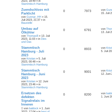
2023, 18:49
» in
Stammtisch Hamburg
Zuendschloss mit
von
Gun
0
7973
Parklicht
15. Juli 
von
Gunnar_HH
»
15.
Juli 2023, 21:37
» in
Baustelle
Umbau auf
von
Tho
0
6791
Ölkühler
13. Juli 
von
ThomasB
»
13. Juli
2023, 11:03
» in
Dies
und Das
Stammtisch
von
Krist
0
8933
Hamburg - Juli
5. Juli 2
2023
von
Kristian
»
5. Juli
2023, 00:48
» in
Stammtisch Hamburg
Stammtisch
von
Krist
0
9001
Hamburg - Juni
12. Juni
2023
von
Kristian
»
12. Juni
2023, 23:46
» in
Stammtisch Hamburg
Ersetzen des
von
bald
0
8200
defekten
1. Juni 2
Signalrelais im
Inneren
von
baldock
»
1. Juni
2023, 17:04
» in
best of