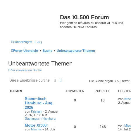
Das XL500 Forum
Hier geht es um alles zu unserer XL 500 und
anderen HONDA Enduros
Schnellzugriff
FAQ
Foren-Übersicht
Suche
Unbeantwortete Themen
Unbeantwortete Themen
Zur erweiterten Suche
Suche
Erweiterte Suche
Die Suche ergab 605 Treffer
THEMEN
ANTWORTEN
ZUGRIFFE
LETZTER
Stammtisch
von
Krist
0
18
Hamburg - Aug.
2. Augus
2026
von
Kristian
»
2. August
2026, 11:55
» in
Stammtisch Hamburg
Motor Xl500r
von
Mis
0
146
von
Mischa
»
14. Juli
14. Juli 