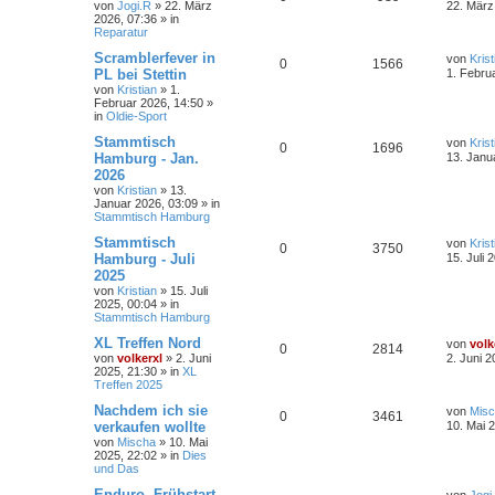
von
Jogi.R
»
22. März
22. März
2026, 07:36
» in
Reparatur
Scramblerfever in
von
Krist
0
1566
PL bei Stettin
1. Febru
von
Kristian
»
1.
Februar 2026, 14:50
»
in
Oldie-Sport
Stammtisch
von
Krist
0
1696
Hamburg - Jan.
13. Janu
2026
von
Kristian
»
13.
Januar 2026, 03:09
» in
Stammtisch Hamburg
Stammtisch
von
Krist
0
3750
Hamburg - Juli
15. Juli 
2025
von
Kristian
»
15. Juli
2025, 00:04
» in
Stammtisch Hamburg
XL Treffen Nord
von
volk
0
2814
von
volkerxl
»
2. Juni
2. Juni 2
2025, 21:30
» in
XL
Treffen 2025
Nachdem ich sie
von
Mis
0
3461
verkaufen wollte
10. Mai 
von
Mischa
»
10. Mai
2025, 22:02
» in
Dies
und Das
Enduro- Frühstart