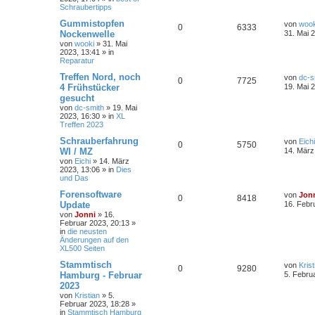
Schraubertipps
Gummistopfen
von
wook
0
6333
Nockenwelle
31. Mai 
von
wooki
»
31. Mai
2023, 13:41
» in
Reparatur
Treffen Nord, noch
von
dc-s
0
7725
4 Frühstücker
19. Mai 
gesucht
von
dc-smith
»
19. Mai
2023, 16:30
» in
XL
Treffen 2023
Schrauberfahrung
von
Eichi
0
5750
WI / MZ
14. März
von
Eichi
»
14. März
2023, 13:06
» in
Dies
und Das
Forensoftware
von
Jon
0
8418
Update
16. Febr
von
Jonni
»
16.
Februar 2023, 20:13
»
in
die neusten
Änderungen auf den
XL500 Seiten
Stammtisch
von
Krist
0
9280
Hamburg - Februar
5. Febru
2023
von
Kristian
»
5.
Februar 2023, 18:28
»
in
Stammtisch Hamburg