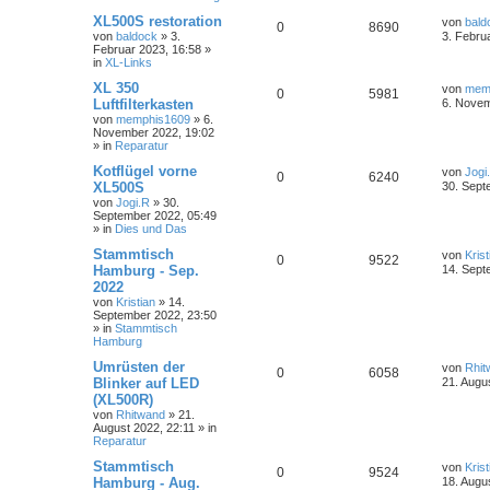
XL500S restoration
von
bald
0
8690
von
baldock
»
3.
3. Febru
Februar 2023, 16:58
»
in
XL-Links
XL 350
von
mem
0
5981
Luftfilterkasten
6. Novem
von
memphis1609
»
6.
November 2022, 19:02
» in
Reparatur
Kotflügel vorne
von
Jogi
0
6240
XL500S
30. Sept
von
Jogi.R
»
30.
September 2022, 05:49
» in
Dies und Das
Stammtisch
von
Krist
0
9522
Hamburg - Sep.
14. Sept
2022
von
Kristian
»
14.
September 2022, 23:50
» in
Stammtisch
Hamburg
Umrüsten der
von
Rhit
0
6058
Blinker auf LED
21. Augu
(XL500R)
von
Rhitwand
»
21.
August 2022, 22:11
» in
Reparatur
Stammtisch
von
Krist
0
9524
Hamburg - Aug.
18. Augu