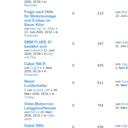
2026, 20:56
» in
Baustelle
Frage nach Hilfe
von
Max 
0
214
für Motormontage
13. Juni
und Einbau im
Raum Köln
von
Max der XL 250te
»
13. Juni 2026, 19:51
» in
Reparatur
DMM FLUKE 87
von
Gabr
0
197
bewährt sich
11. Juni 
von
Gabriel
»
11. Juni
2026, 23:58
» in
Dies
und Das
Gabel 500 R
von
Jogi
0
425
von
Jogi.R
»
2. April
2. April 
2026, 05:19
» in
Reparatur
Neuer
von
Gun
0
511
Lichtschalter
28. März
von
Gunnar_HH
»
28.
März 2026, 18:01
» in
Tuning
Oster-Motocross
von
Eichi
0
764
Langgöns/Hessen
24. März
von
Eichi
»
24. März
2026, 18:21
» in
Oldie-
Sport
Gabel 500s
von
Jogi
0
939