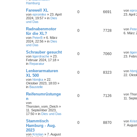
Hamburg
Farewell XL
von
epro
0
6691
von
epromike
»
23. April
23. April
2024, 19:57
» in
Dies
und Das
Radnabenmotor
von
Pete
0
7728
für die XL?
6. März 
von
PeterB
»
6. März
2024, 22:56
» in
Dies
und Das
Schrauber gesucht
von
tige
0
7060
von
tigerdrache
»
23.
23. Febr
Februar 2024, 17:18
»
in
Reparatur
Lenkerarmaturen
von
hbm
0
8323
XL 500
22. Okto
von
hbmjka
»
22.
Oktober 2023, 18:03
»
in
Baustelle
Reifenumrüstunge
von
Tho
0
7126
n
11. Sept
von
Thorsten_vom_Deich
»
11. September 2023,
17:50
» in
Dies und Das
Stammtisch
von
Krist
0
8870
Hamburg - Aug.
7. Augus
2023
von
Kristian
»
7. August