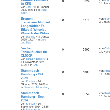
von
Jogi
0
5324
in KKB
11. Janu
von
Jogi.R
»
11. Januar
2025, 05:14
» in
Oldie-
Sport
Bremen :
von
tira
0
4778
Trauerfeier Michael
3. Janua
Langstädtler Fa.
Bikes & Wheels /
Wunsch der Witwe
von
tiramisu
»
3. Januar
2025, 17:07
» in
Dies
und Das
Suche
von
Oldb
0
5992
Tankaufkleber für
14. Nove
XL500R
von
Oldbike-Driver65
»
14. November 2024,
11:23
» in
FAQ
Stammtisch
von
Krist
0
5509
Hamburg - Okt.
14. Okto
2024
von
Kristian
»
14.
Oktober 2024, 14:06
»
in
Stammtisch Hamburg
Stammtisch
von
Krist
0
5554
Hamburg - Sep.
16. Sept
2024
von
Kristian
»
16.
September 2024, 23:58
» in
Stammtisch