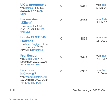
UK tv programme
von
bald
0
9361
von
baldock
»
5. Mai
5. Mai 2
2022, 23:07
» in
XL-
Links
Die meisten
von
Gabr
0
6296
„Klicks“
3. Mai 2
von
Gabriel
»
3. Mai
2022, 20:39
» in
Dies
und Das
Honda XL/FT 500
von
hcm
0
8869
Flattrack
15. Deze
von
hcm-77@gmx.de
»
15. Dezember 2021,
21:46
» in
Baustelle
Frontfender
von
Blac
0
6325
von
Black-Dog
»
7.
7. Novem
November 2021, 19:00
» in
Dies und Das
Passt der
von
Wied
0
6330
Krümmer?
13. Okto
von
Wiedereinsteiger
»
13. Oktober 2021, 15:14
» in
Dies und Das
Die Suche ergab 605 Treffer
Zur erweiterten Suche