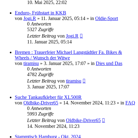
10. Mai 2025, 22:02
Enduro- Frühstart in KKB
von
Jogi.R
»
11. Januar 2025, 05:14
» in
Oldie-Sport
0
Antworten
5327
Zugriffe
Letzter Beitrag
von
Jogi.R
11. Januar 2025, 05:14
Bremen : Trauerfeier Michael Langstädtler Fa. Bikes &
Wheels / Wunsch der Witwe
von
tiramisu
»
3. Januar 2025, 17:07
» in
Dies und Das
0
Antworten
4782
Zugriffe
Letzter Beitrag
von
tiramisu
3. Januar 2025, 17:07
Suche Tankaufkleber für XL500R
von
Oldbike-Driver65
»
14. November 2024, 11:23
» in
FAQ
0
Antworten
5993
Zugriffe
Letzter Beitrag
von
Oldbike-Driver65
14. November 2024, 11:23
Stammtisch Hamburg - Okt. 2024