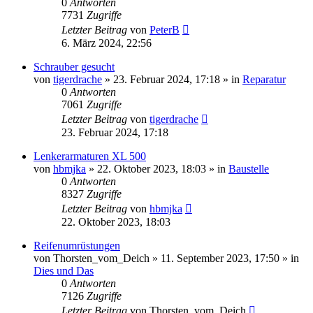
0
Antworten
7731
Zugriffe
Letzter Beitrag
von
PeterB
6. März 2024, 22:56
Schrauber gesucht
von
tigerdrache
»
23. Februar 2024, 17:18
» in
Reparatur
0
Antworten
7061
Zugriffe
Letzter Beitrag
von
tigerdrache
23. Februar 2024, 17:18
Lenkerarmaturen XL 500
von
hbmjka
»
22. Oktober 2023, 18:03
» in
Baustelle
0
Antworten
8327
Zugriffe
Letzter Beitrag
von
hbmjka
22. Oktober 2023, 18:03
Reifenumrüstungen
von
Thorsten_vom_Deich
»
11. September 2023, 17:50
» in
Dies und Das
0
Antworten
7126
Zugriffe
Letzter Beitrag
von
Thorsten_vom_Deich