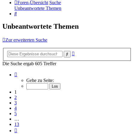
Foren-Übersicht
Suche
Unbeantwortete Themen
Suche
Unbeantwortete Themen
Zur erweiterten Suche
Erweiterte
Suche
Suche
Die Suche ergab 605 Treffer
Seite
1
Gehe zu Seite:
von
13
1
2
3
4
5
…
13
Nächste