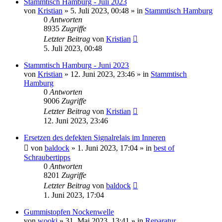
Stammtisch Hamburg - Juli 2023
von
Kristian
»
5. Juli 2023, 00:48
» in
Stammtisch Hamburg
0
Antworten
8935
Zugriffe
Letzter Beitrag
von
Kristian
5. Juli 2023, 00:48
Stammtisch Hamburg - Juni 2023
von
Kristian
»
12. Juni 2023, 23:46
» in
Stammtisch
Hamburg
0
Antworten
9006
Zugriffe
Letzter Beitrag
von
Kristian
12. Juni 2023, 23:46
Ersetzen des defekten Signalrelais im Inneren
von
baldock
»
1. Juni 2023, 17:04
» in
best of
Schraubertipps
0
Antworten
8201
Zugriffe
Letzter Beitrag
von
baldock
1. Juni 2023, 17:04
Gummistopfen Nockenwelle
von
wooki
»
31. Mai 2023, 13:41
» in
Reparatur