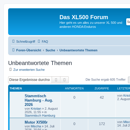
Das XL500 Forum
Hier geht es um alles zu unserer XL 500 und
anderen HONDA Enduros
Schnellzugriff
FAQ
Foren-Übersicht
Suche
Unbeantwortete Themen
Unbeantwortete Themen
Zur erweiterten Suche
Suche
Erweiterte Suche
Die Suche ergab 605 Treffer
THEMEN
ANTWORTEN
ZUGRIFFE
LETZTER
Stammtisch
von
Krist
0
42
2. Augus
Hamburg - Aug.
2026
von
Kristian
»
2. August
2026, 11:55
» in
Stammtisch Hamburg
Motor Xl500r
von
Mis
0
172
14. Juli 
von
Mischa
»
14. Juli
2026, 20:56
» in