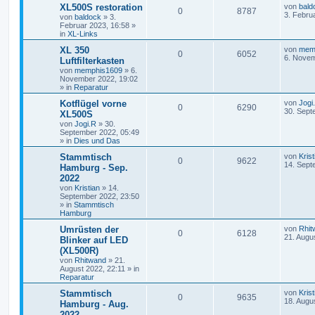
XL500S restoration
von
bald
0
8787
3. Febru
von
baldock
»
3.
Februar 2023, 16:58
»
in
XL-Links
XL 350
von
mem
0
6052
6. Novem
Luftfilterkasten
von
memphis1609
»
6.
November 2022, 19:02
» in
Reparatur
Kotflügel vorne
von
Jogi
0
6290
30. Sept
XL500S
von
Jogi.R
»
30.
September 2022, 05:49
» in
Dies und Das
Stammtisch
von
Krist
0
9622
14. Sept
Hamburg - Sep.
2022
von
Kristian
»
14.
September 2022, 23:50
» in
Stammtisch
Hamburg
Umrüsten der
von
Rhit
0
6128
21. Augu
Blinker auf LED
(XL500R)
von
Rhitwand
»
21.
August 2022, 22:11
» in
Reparatur
Stammtisch
von
Krist
0
9635
18. Augu
Hamburg - Aug.
2022