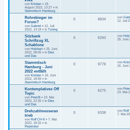
von
Kristian
»
18.
August 2022, 13:27
» in
Stammtisch Hamburg
Rohrebieger im
von
Gabr
0
8834
12. Juli 
Forum?
von
Gabriel
»
12. Juli
2022, 14:18
» in
Tuning
Sitzbank
von
Holz
0
6293
25. Juni
Schriftzug XL
Schablone
von
Holzbart
»
25. Juni
2022, 08:05
» in
Dies
und Das
Stammtisch
von
Krist
0
9778
16. Juni
Hamburg - Juni
2022 entfällt
von
Kristian
»
16. Juni
2022, 18:56
» in
Stammtisch Hamburg
Kontemplatives Off
von
Pete
0
6275
23. Mai 
Topic
von
PeterB
»
23. Mai
2022, 22:35
» in
Dies
und Das
Drehzahlmesseran
von
Rolf
0
6338
7. Mai 2
trieb
von
Rolf CH-8
»
7. Mai
2022, 18:32
» in
Reparatur