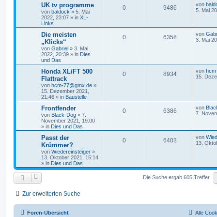
UK tv programme
von
bald
0
9486
5. Mai 2
von
baldock
»
5. Mai
2022, 23:07
» in
XL-
Links
Die meisten
von
Gabr
0
6358
3. Mai 2
„Klicks“
von
Gabriel
»
3. Mai
2022, 20:39
» in
Dies
und Das
Honda XL/FT 500
von
hcm
0
8934
15. Deze
Flattrack
von
hcm-77@gmx.de
»
15. Dezember 2021,
21:46
» in
Baustelle
Frontfender
von
Blac
0
6386
7. Novem
von
Black-Dog
»
7.
November 2021, 19:00
» in
Dies und Das
Passt der
von
Wied
0
6403
13. Okto
Krümmer?
von
Wiedereinsteiger
»
13. Oktober 2021, 15:14
» in
Dies und Das
Die Suche ergab 605 Treffer
Zur erweiterten Suche
Foren-Übersicht
Alle Coo