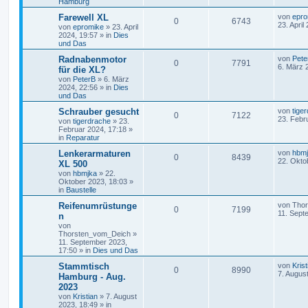
Hamburg
Farewell XL
von
epro
0
6743
23. April
von
epromike
»
23. April
2024, 19:57
» in
Dies
und Das
Radnabenmotor
von
Pete
0
7791
6. März 
für die XL?
von
PeterB
»
6. März
2024, 22:56
» in
Dies
und Das
Schrauber gesucht
von
tige
0
7122
23. Febr
von
tigerdrache
»
23.
Februar 2024, 17:18
»
in
Reparatur
Lenkerarmaturen
von
hbm
0
8439
22. Okto
XL 500
von
hbmjka
»
22.
Oktober 2023, 18:03
»
in
Baustelle
Reifenumrüstunge
von
Tho
0
7199
11. Sept
n
von
Thorsten_vom_Deich
»
11. September 2023,
17:50
» in
Dies und Das
Stammtisch
von
Krist
0
8990
7. Augus
Hamburg - Aug.
2023
von
Kristian
»
7. August
2023, 18:49
» in