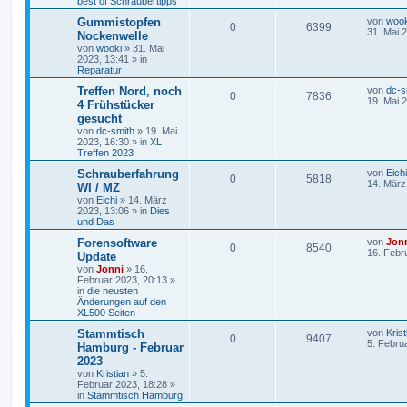
best of Schraubertipps
Gummistopfen
von
wook
0
6399
31. Mai 
Nockenwelle
von
wooki
»
31. Mai
2023, 13:41
» in
Reparatur
Treffen Nord, noch
von
dc-s
0
7836
19. Mai 
4 Frühstücker
gesucht
von
dc-smith
»
19. Mai
2023, 16:30
» in
XL
Treffen 2023
Schrauberfahrung
von
Eichi
0
5818
14. März
WI / MZ
von
Eichi
»
14. März
2023, 13:06
» in
Dies
und Das
Forensoftware
von
Jon
0
8540
16. Febr
Update
von
Jonni
»
16.
Februar 2023, 20:13
»
in
die neusten
Änderungen auf den
XL500 Seiten
Stammtisch
von
Krist
0
9407
5. Febru
Hamburg - Februar
2023
von
Kristian
»
5.
Februar 2023, 18:28
»
in
Stammtisch Hamburg