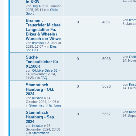
11. Janu
in KKB
von
Jogi.R
»
11. Januar
2025, 05:14
» in
Oldie-
Sport
Bremen :
von
tira
0
4861
3. Janua
Trauerfeier Michael
Langstädtler Fa.
Bikes & Wheels /
Wunsch der Witwe
von
tiramisu
»
3. Januar
2025, 17:07
» in
Dies
und Das
Suche
von
Oldb
0
6086
14. Nove
Tankaufkleber für
XL500R
von
Oldbike-Driver65
»
14. November 2024,
11:23
» in
FAQ
Stammtisch
von
Krist
0
5636
14. Okto
Hamburg - Okt.
2024
von
Kristian
»
14.
Oktober 2024, 14:06
»
in
Stammtisch Hamburg
Stammtisch
von
Krist
0
5667
16. Sept
Hamburg - Sep.
2024
von
Kristian
»
16.
September 2024, 23:58
» in
Stammtisch