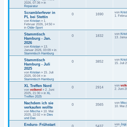
2026, 07:36
» in
Reparatur
Scramblerfever in
von
Krist
0
1690
1. Febru
PL bei Stettin
von
Kristian
»
1.
Februar 2026, 14:50
»
in
Oldie-Sport
Stammtisch
von
Krist
0
1832
13. Janu
Hamburg - Jan.
2026
von
Kristian
»
13.
Januar 2026, 03:09
» in
Stammtisch Hamburg
Stammtisch
von
Krist
0
3852
15. Juli 
Hamburg - Juli
2025
von
Kristian
»
15. Juli
2025, 00:04
» in
Stammtisch Hamburg
XL Treffen Nord
von
volk
0
2914
2. Juni 2
von
volkerxl
»
2. Juni
2025, 21:30
» in
XL
Treffen 2025
Nachdem ich sie
von
Mis
0
3565
10. Mai 
verkaufen wollte
von
Mischa
»
10. Mai
2025, 22:02
» in
Dies
und Das
Enduro- Frühstart
von
Jogi
0
5437