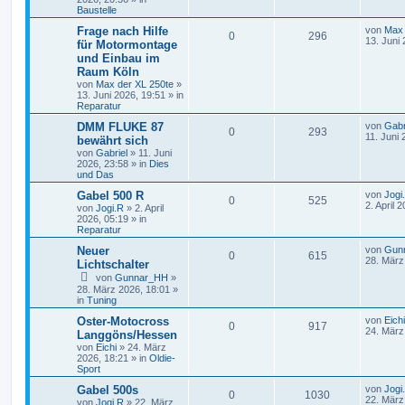
Baustelle
Frage nach Hilfe
von
Max 
0
296
13. Juni
für Motormontage
und Einbau im
Raum Köln
von
Max der XL 250te
»
13. Juni 2026, 19:51
» in
Reparatur
DMM FLUKE 87
von
Gabr
0
293
11. Juni 
bewährt sich
von
Gabriel
»
11. Juni
2026, 23:58
» in
Dies
und Das
Gabel 500 R
von
Jogi
0
525
2. April 
von
Jogi.R
»
2. April
2026, 05:19
» in
Reparatur
Neuer
von
Gun
0
615
28. März
Lichtschalter
von
Gunnar_HH
»
28. März 2026, 18:01
»
in
Tuning
Oster-Motocross
von
Eichi
0
917
24. März
Langgöns/Hessen
von
Eichi
»
24. März
2026, 18:21
» in
Oldie-
Sport
Gabel 500s
von
Jogi
0
1030
22. März
von
Jogi.R
»
22. März