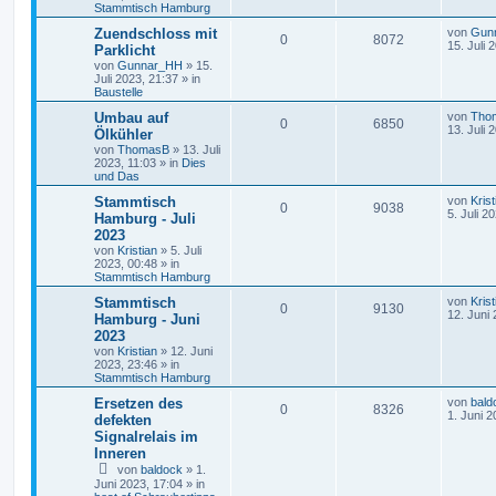
Stammtisch Hamburg
Zuendschloss mit
von
Gun
0
8072
15. Juli 
Parklicht
von
Gunnar_HH
»
15.
Juli 2023, 21:37
» in
Baustelle
Umbau auf
von
Tho
0
6850
13. Juli 
Ölkühler
von
ThomasB
»
13. Juli
2023, 11:03
» in
Dies
und Das
Stammtisch
von
Krist
0
9038
5. Juli 2
Hamburg - Juli
2023
von
Kristian
»
5. Juli
2023, 00:48
» in
Stammtisch Hamburg
Stammtisch
von
Krist
0
9130
12. Juni
Hamburg - Juni
2023
von
Kristian
»
12. Juni
2023, 23:46
» in
Stammtisch Hamburg
Ersetzen des
von
bald
0
8326
1. Juni 2
defekten
Signalrelais im
Inneren
von
baldock
»
1.
Juni 2023, 17:04
» in