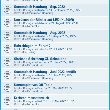
Stammtisch Hamburg - Sep. 2022
Letzter Beitrag von
Kristian
«
14. September 2022, 23:50
Verfasst in
Stammtisch Hamburg
Umrüsten der Blinker auf LED (XL500R)
Letzter Beitrag von
Rhitwand
«
21. August 2022, 22:11
Verfasst in
Reparatur
Stammtisch Hamburg - Aug. 2022
Letzter Beitrag von
Kristian
«
18. August 2022, 13:27
Verfasst in
Stammtisch Hamburg
Rohrebieger im Forum?
Letzter Beitrag von
Gabriel
«
12. Juli 2022, 14:18
Verfasst in
Tuning
Sitzbank Schriftzug XL Schablone
Letzter Beitrag von
Holzbart
«
25. Juni 2022, 08:05
Verfasst in
Dies und Das
Stammtisch Hamburg - Juni 2022 entfällt
Letzter Beitrag von
Kristian
«
16. Juni 2022, 18:56
Verfasst in
Stammtisch Hamburg
Kontemplatives Off Topic
Letzter Beitrag von
PeterB
«
23. Mai 2022, 22:35
Verfasst in
Dies und Das
Drehzahlmesserantrieb
Letzter Beitrag von
Rolf CH-8
«
7. Mai 2022, 18:32
Verfasst in
Reparatur