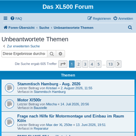
Das XL500 Forum
FAQ
Registrieren
Anmelden
S
Foren-Übersicht
Suche
Unbeantwortete Themen
u
Unbeantwortete Themen
c
Zur erweiterten Suche
h
Suche
Erweiterte Suche
e
Seite
1
von
13
1
2
3
4
5
13
Nächst
Die Suche ergab 605 Treffer
…
Themen
Stammtisch Hamburg - Aug. 2026
Letzter Beitrag von
Kristian
«
2. August 2026, 11:55
Verfasst in
Stammtisch Hamburg
Motor Xl500r
Letzter Beitrag von
Mischa
«
14. Juli 2026, 20:56
Verfasst in
Baustelle
Frage nach Hilfe für Motormontage und Einbau im Raum
Köln
Letzter Beitrag von
Max der XL 250te
«
13. Juni 2026, 19:51
Verfasst in
Reparatur