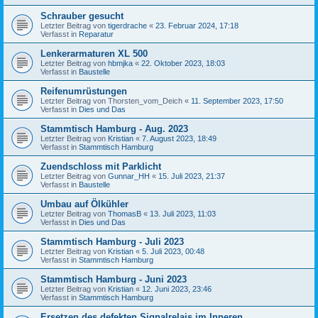
Schrauber gesucht
Letzter Beitrag von
tigerdrache
«
23. Februar 2024, 17:18
Verfasst in
Reparatur
Lenkerarmaturen XL 500
Letzter Beitrag von
hbmjka
«
22. Oktober 2023, 18:03
Verfasst in
Baustelle
Reifenumrüstungen
Letzter Beitrag von
Thorsten_vom_Deich
«
11. September 2023, 17:50
Verfasst in
Dies und Das
Stammtisch Hamburg - Aug. 2023
Letzter Beitrag von
Kristian
«
7. August 2023, 18:49
Verfasst in
Stammtisch Hamburg
Zuendschloss mit Parklicht
Letzter Beitrag von
Gunnar_HH
«
15. Juli 2023, 21:37
Verfasst in
Baustelle
Umbau auf Ölkühler
Letzter Beitrag von
ThomasB
«
13. Juli 2023, 11:03
Verfasst in
Dies und Das
Stammtisch Hamburg - Juli 2023
Letzter Beitrag von
Kristian
«
5. Juli 2023, 00:48
Verfasst in
Stammtisch Hamburg
Stammtisch Hamburg - Juni 2023
Letzter Beitrag von
Kristian
«
12. Juni 2023, 23:46
Verfasst in
Stammtisch Hamburg
Ersetzen des defekten Signalrelais im Inneren