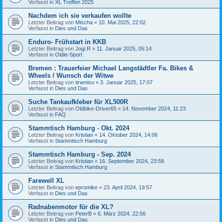
Verfasst in
XL Treffen 2025
Nachdem ich sie verkaufen wollte
Letzter Beitrag von
Mischa
«
10. Mai 2025, 22:02
Verfasst in
Dies und Das
Enduro- Frühstart in KKB
Letzter Beitrag von
Jogi.R
«
11. Januar 2025, 05:14
Verfasst in
Oldie-Sport
Bremen : Trauerfeier Michael Langstädtler Fa. Bikes &
Wheels / Wunsch der Witwe
Letzter Beitrag von
tiramisu
«
3. Januar 2025, 17:07
Verfasst in
Dies und Das
Suche Tankaufkleber für XL500R
Letzter Beitrag von
Oldbike-Driver65
«
14. November 2024, 11:23
Verfasst in
FAQ
Stammtisch Hamburg - Okt. 2024
Letzter Beitrag von
Kristian
«
14. Oktober 2024, 14:06
Verfasst in
Stammtisch Hamburg
Stammtisch Hamburg - Sep. 2024
Letzter Beitrag von
Kristian
«
16. September 2024, 23:58
Verfasst in
Stammtisch Hamburg
Farewell XL
Letzter Beitrag von
epromike
«
23. April 2024, 19:57
Verfasst in
Dies und Das
Radnabenmotor für die XL?
Letzter Beitrag von
PeterB
«
6. März 2024, 22:56
Verfasst in
Dies und Das