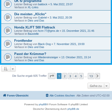
UK tv programme
Letzter Beitrag von
baldock
«
5. Mai 2022, 23:07
Verfasst in
XL-Links
Die meisten „Klicks“
Letzter Beitrag von
Gabriel
«
3. Mai 2022, 20:39
Verfasst in
Dies und Das
Honda XL/FT 500 Flattrack
Letzter Beitrag von
hcm-77@gmx.de
«
15. Dezember 2021, 21:46
Verfasst in
Baustelle
Frontfender
Letzter Beitrag von
Black-Dog
«
7. November 2021, 19:00
Verfasst in
Dies und Das
Passt der Krümmer?
Letzter Beitrag von
Wiedereinsteiger
«
13. Oktober 2021, 15:14
Verfasst in
Dies und Das
Seite
1
von
13
1
2
3
4
5
13
Nächst
Die Suche ergab 605 Treffer
…
Gehe zu
Foren-Übersicht
Alle Cookies löschen
Alle Zeiten sind
UTC+02:00
Powered by
phpBB
® Forum Software © phpBB Limited
Deutsche Übersetzung durch
phpBB.de