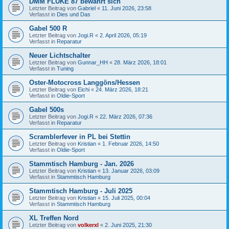
DMM FLUKE 87 bewährt sich
Letzter Beitrag von
Gabriel
«
11. Juni 2026, 23:58
Verfasst in
Dies und Das
Gabel 500 R
Letzter Beitrag von
Jogi.R
«
2. April 2026, 05:19
Verfasst in
Reparatur
Neuer Lichtschalter
Letzter Beitrag von
Gunnar_HH
«
28. März 2026, 18:01
Verfasst in
Tuning
Oster-Motocross Langgöns/Hessen
Letzter Beitrag von
Eichi
«
24. März 2026, 18:21
Verfasst in
Oldie-Sport
Gabel 500s
Letzter Beitrag von
Jogi.R
«
22. März 2026, 07:36
Verfasst in
Reparatur
Scramblerfever in PL bei Stettin
Letzter Beitrag von
Kristian
«
1. Februar 2026, 14:50
Verfasst in
Oldie-Sport
Stammtisch Hamburg - Jan. 2026
Letzter Beitrag von
Kristian
«
13. Januar 2026, 03:09
Verfasst in
Stammtisch Hamburg
Stammtisch Hamburg - Juli 2025
Letzter Beitrag von
Kristian
«
15. Juli 2025, 00:04
Verfasst in
Stammtisch Hamburg
XL Treffen Nord
Letzter Beitrag von
volkerxl
«
2. Juni 2025, 21:30