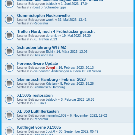
Letzter Beitrag von
baldock
«
1. Juni 2023, 17:04
Verfasst in
best of Schraubertipps
Gummistopfen Nockenwelle
Letzter Beitrag von
wooki
«
31. Mai 2023, 13:41
Verfasst in
Reparatur
Treffen Nord, noch 4 Frühstücker gesucht
Letzter Beitrag von
dc-smith
«
19. Mai 2023, 16:30
Verfasst in
XL Treffen 2023
Schrauberfahrung WI / MZ
Letzter Beitrag von
Eichi
«
14. März 2023, 13:06
Verfasst in
Dies und Das
Forensoftware Update
Letzter Beitrag von
Jonni
«
16. Februar 2023, 20:13
Verfasst in
die neusten Änderungen auf den XL500 Seiten
Stammtisch Hamburg - Februar 2023
Letzter Beitrag von
Kristian
«
5. Februar 2023, 18:28
Verfasst in
Stammtisch Hamburg
XL500S restoration
Letzter Beitrag von
baldock
«
3. Februar 2023, 16:58
Verfasst in
XL-Links
XL 350 Luftfilterkasten
Letzter Beitrag von
memphis1609
«
6. November 2022, 19:02
Verfasst in
Reparatur
Kotflügel vorne XL500S
Letzter Beitrag von
Jogi.R
«
30. September 2022, 05:49
Verfasst in
Dies und Das