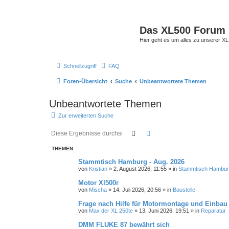
Das XL500 Forum
Hier geht es um alles zu unserer
Schnellzugriff
FAQ
Foren-Übersicht
Suche
Unbeantwortete Themen
Unbeantwortete Themen
Zur erweiterten Suche
Suche
Erweiterte Suche
THEMEN
Stammtisch Hamburg - Aug. 2026
von
Kristian
»
2. August 2026, 11:55
» in
Stammtisch Hambu
Motor Xl500r
von
Mischa
»
14. Juli 2026, 20:56
» in
Baustelle
Frage nach Hilfe für Motormontage und Einba
von
Max der XL 250te
»
13. Juni 2026, 19:51
» in
Reparatur
DMM FLUKE 87 bewährt sich