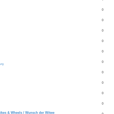
0
0
0
0
0
0
urg
0
0
0
0
 Bikes & Wheels / Wunsch der Witwe