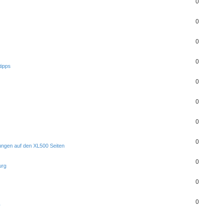
0
0
0
0
tipps
0
0
0
0
ungen auf den XL500 Seiten
0
urg
0
0
r