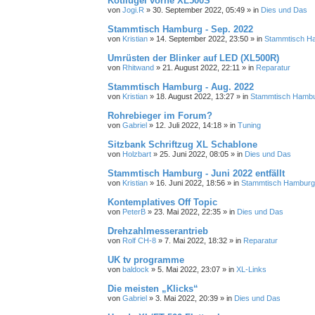
Kotflügel vorne XL500S
von
Jogi.R
»
30. September 2022, 05:49
» in
Dies und Das
Stammtisch Hamburg - Sep. 2022
von
Kristian
»
14. September 2022, 23:50
» in
Stammtisch H
Umrüsten der Blinker auf LED (XL500R)
von
Rhitwand
»
21. August 2022, 22:11
» in
Reparatur
Stammtisch Hamburg - Aug. 2022
von
Kristian
»
18. August 2022, 13:27
» in
Stammtisch Hamb
Rohrebieger im Forum?
von
Gabriel
»
12. Juli 2022, 14:18
» in
Tuning
Sitzbank Schriftzug XL Schablone
von
Holzbart
»
25. Juni 2022, 08:05
» in
Dies und Das
Stammtisch Hamburg - Juni 2022 entfällt
von
Kristian
»
16. Juni 2022, 18:56
» in
Stammtisch Hamburg
Kontemplatives Off Topic
von
PeterB
»
23. Mai 2022, 22:35
» in
Dies und Das
Drehzahlmesserantrieb
von
Rolf CH-8
»
7. Mai 2022, 18:32
» in
Reparatur
UK tv programme
von
baldock
»
5. Mai 2022, 23:07
» in
XL-Links
Die meisten „Klicks“
von
Gabriel
»
3. Mai 2022, 20:39
» in
Dies und Das