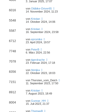
4806
3. Januar 2025, 17:07
von
Oldbike-Driver65
6016
14. November 2024, 11:23
von
Kristian
5548
14. Oktober 2024, 14:06
von
Kristian
5587
16. September 2024, 23:58
von
epromike
6712
23. April 2024, 19:57
von
PeterB
7748
6. März 2024, 22:56
von
tigerdrache
7078
23. Februar 2024, 17:18
von
hbmjka
8356
22. Oktober 2023, 18:03
von
Thorsten_vom_Deich
7151
11. September 2023, 17:50
von
Kristian
8912
7. August 2023, 18:49
von
Gunnar_HH
8004
15. Juli 2023, 21:37
von
ThomasB