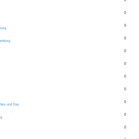
0
0
0
burg
0
amburg
0
0
0
0
0
Dies und Das
0
rg
0