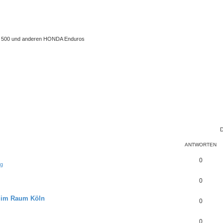
 XL 500 und anderen HONDA Enduros
D
ANTWORTEN
0
rg
0
u im Raum Köln
0
0