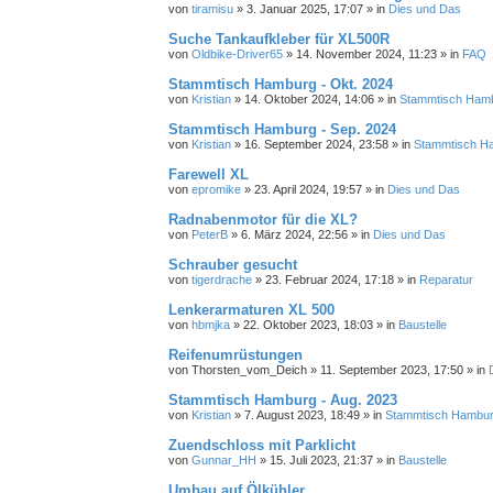
von
tiramisu
»
3. Januar 2025, 17:07
» in
Dies und Das
Suche Tankaufkleber für XL500R
von
Oldbike-Driver65
»
14. November 2024, 11:23
» in
FAQ
Stammtisch Hamburg - Okt. 2024
von
Kristian
»
14. Oktober 2024, 14:06
» in
Stammtisch Ham
Stammtisch Hamburg - Sep. 2024
von
Kristian
»
16. September 2024, 23:58
» in
Stammtisch H
Farewell XL
von
epromike
»
23. April 2024, 19:57
» in
Dies und Das
Radnabenmotor für die XL?
von
PeterB
»
6. März 2024, 22:56
» in
Dies und Das
Schrauber gesucht
von
tigerdrache
»
23. Februar 2024, 17:18
» in
Reparatur
Lenkerarmaturen XL 500
von
hbmjka
»
22. Oktober 2023, 18:03
» in
Baustelle
Reifenumrüstungen
von
Thorsten_vom_Deich
»
11. September 2023, 17:50
» in
Stammtisch Hamburg - Aug. 2023
von
Kristian
»
7. August 2023, 18:49
» in
Stammtisch Hambu
Zuendschloss mit Parklicht
von
Gunnar_HH
»
15. Juli 2023, 21:37
» in
Baustelle
Umbau auf Ölkühler