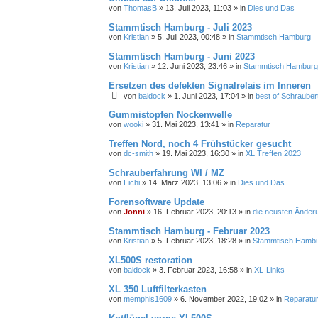
von
ThomasB
»
13. Juli 2023, 11:03
» in
Dies und Das
Stammtisch Hamburg - Juli 2023
von
Kristian
»
5. Juli 2023, 00:48
» in
Stammtisch Hamburg
Stammtisch Hamburg - Juni 2023
von
Kristian
»
12. Juni 2023, 23:46
» in
Stammtisch Hamburg
Ersetzen des defekten Signalrelais im Inneren
von
baldock
»
1. Juni 2023, 17:04
» in
best of Schrauber
Gummistopfen Nockenwelle
von
wooki
»
31. Mai 2023, 13:41
» in
Reparatur
Treffen Nord, noch 4 Frühstücker gesucht
von
dc-smith
»
19. Mai 2023, 16:30
» in
XL Treffen 2023
Schrauberfahrung WI / MZ
von
Eichi
»
14. März 2023, 13:06
» in
Dies und Das
Forensoftware Update
von
Jonni
»
16. Februar 2023, 20:13
» in
die neusten Änder
Stammtisch Hamburg - Februar 2023
von
Kristian
»
5. Februar 2023, 18:28
» in
Stammtisch Hamb
XL500S restoration
von
baldock
»
3. Februar 2023, 16:58
» in
XL-Links
XL 350 Luftfilterkasten
von
memphis1609
»
6. November 2022, 19:02
» in
Reparatu