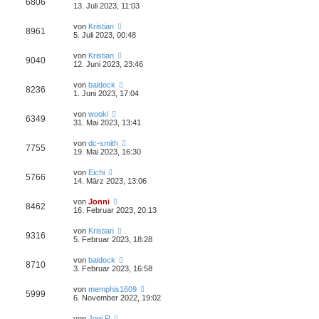
6806
13. Juli 2023, 11:03
von
Kristian
8961
5. Juli 2023, 00:48
von
Kristian
9040
12. Juni 2023, 23:46
von
baldock
8236
1. Juni 2023, 17:04
von
wooki
6349
31. Mai 2023, 13:41
von
dc-smith
7755
19. Mai 2023, 16:30
von
Eichi
5766
14. März 2023, 13:06
von
Jonni
8462
16. Februar 2023, 20:13
von
Kristian
9316
5. Februar 2023, 18:28
von
baldock
8710
3. Februar 2023, 16:58
von
memphis1609
5999
6. November 2022, 19:02
von
Jogi.R