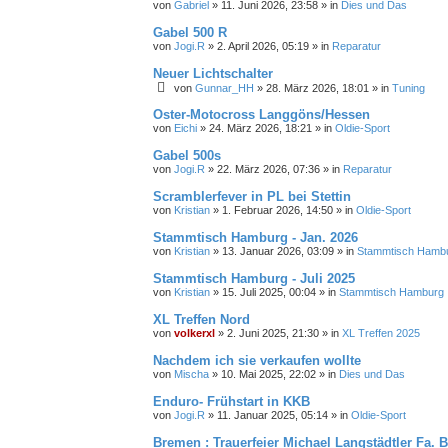
von
Gabriel
»
11. Juni 2026, 23:58
» in
Dies und Das
Gabel 500 R
von
Jogi.R
»
2. April 2026, 05:19
» in
Reparatur
Neuer Lichtschalter
von
Gunnar_HH
»
28. März 2026, 18:01
» in
Tuning
Oster-Motocross Langgöns/Hessen
von
Eichi
»
24. März 2026, 18:21
» in
Oldie-Sport
Gabel 500s
von
Jogi.R
»
22. März 2026, 07:36
» in
Reparatur
Scramblerfever in PL bei Stettin
von
Kristian
»
1. Februar 2026, 14:50
» in
Oldie-Sport
Stammtisch Hamburg - Jan. 2026
von
Kristian
»
13. Januar 2026, 03:09
» in
Stammtisch Hamb
Stammtisch Hamburg - Juli 2025
von
Kristian
»
15. Juli 2025, 00:04
» in
Stammtisch Hamburg
XL Treffen Nord
von
volkerxl
»
2. Juni 2025, 21:30
» in
XL Treffen 2025
Nachdem ich sie verkaufen wollte
von
Mischa
»
10. Mai 2025, 22:02
» in
Dies und Das
Enduro- Frühstart in KKB
von
Jogi.R
»
11. Januar 2025, 05:14
» in
Oldie-Sport
Bremen : Trauerfeier Michael Langstädtler Fa.