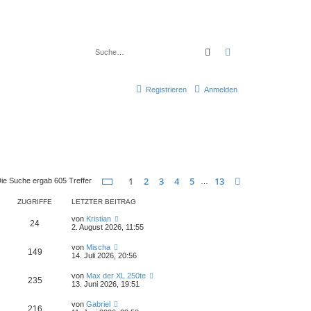
Suche
Erweiterte Suche
Registrieren
Anmelden
Seite
1
von
13
1
2
3
4
5
13
Nächste
ie Suche ergab 605 Treffer
…
ZUGRIFFE
LETZTER BEITRAG
von
Kristian
24
2. August 2026, 11:55
von
Mischa
149
14. Juli 2026, 20:56
von
Max der XL 250te
235
13. Juni 2026, 19:51
von
Gabriel
216