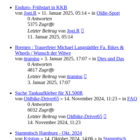
Enduro- Frühstart in KKB
von
Jogi.R
»
11. Januar 2025, 05:14
» in
Oldie-Sport
0
Antworten
5375
Zugriffe
Letzter Beitrag
von
Jogi.R
11. Januar 2025, 05:14
Bremen : Trauerfeier Michael Langstädtler Fa. Bikes &
Wheels / Wunsch der Witwe
von
tiramisu
»
3. Januar 2025, 17:07
» in
Dies und Das
0
Antworten
4817
Zugriffe
Letzter Beitrag
von
tiramisu
3. Januar 2025, 17:07
Suche Tankaufkleber für XL500R
von
Oldbike-Driver65
»
14. November 2024, 11:23
» in
FAQ
0
Antworten
6032
Zugriffe
Letzter Beitrag
von
Oldbike-Driver65
14. November 2024, 11:23
Stammtisch Hamburg - Okt. 2024
von
Kristian
»
14. Oktober 2024, 14:06
» in
Stammtisch