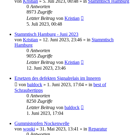
von
Kristian
»
5. Juli 2023, 00:48
» in
Stammtisch Hamburg
0
Antworten
8973
Zugriffe
Letzter Beitrag
von
Kristian
5. Juli 2023, 00:48
Stammtisch Hamburg - Juni 2023
von
Kristian
»
12. Juni 2023, 23:46
» in
Stammtisch
Hamburg
0
Antworten
9055
Zugriffe
Letzter Beitrag
von
Kristian
12. Juni 2023, 23:46
Ersetzen des defekten Signalrelais im Inneren
von
baldock
»
1. Juni 2023, 17:04
» in
best of
Schraubertipps
0
Antworten
8250
Zugriffe
Letzter Beitrag
von
baldock
1. Juni 2023, 17:04
Gummistopfen Nockenwelle
von
wooki
»
31. Mai 2023, 13:41
» in
Reparatur
0
Antworten