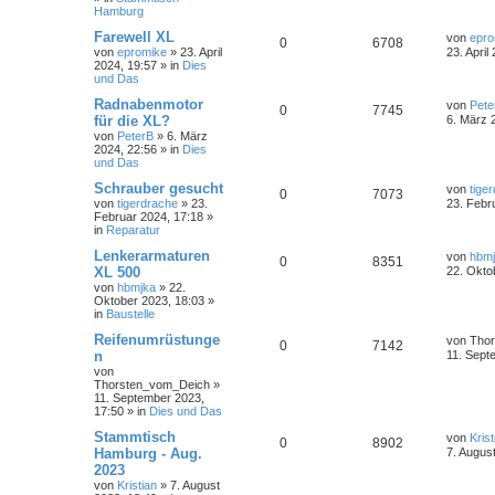
Hamburg
Farewell XL
von
epro
0
6708
von
epromike
»
23. April
23. April
2024, 19:57
» in
Dies
und Das
Radnabenmotor
von
Pete
0
7745
für die XL?
6. März 
von
PeterB
»
6. März
2024, 22:56
» in
Dies
und Das
Schrauber gesucht
von
tige
0
7073
von
tigerdrache
»
23.
23. Febr
Februar 2024, 17:18
»
in
Reparatur
Lenkerarmaturen
von
hbm
0
8351
XL 500
22. Okto
von
hbmjka
»
22.
Oktober 2023, 18:03
»
in
Baustelle
Reifenumrüstunge
von
Tho
0
7142
n
11. Sept
von
Thorsten_vom_Deich
»
11. September 2023,
17:50
» in
Dies und Das
Stammtisch
von
Krist
0
8902
Hamburg - Aug.
7. Augus
2023
von
Kristian
»
7. August