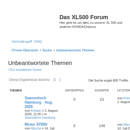
Das XL500 Forum
Hier geht es um alles zu unserer XL 500 und
anderen HONDA Enduros
Schnellzugriff
FAQ
Foren-Übersicht
Suche
Unbeantwortete Themen
Unbeantwortete Themen
Zur erweiterten Suche
Suche
Erweiterte Suche
Die Suche ergab 605 Treffer
THEMEN
ANTWORTEN
ZUGRIFFE
LETZTER
Stammtisch
von
Krist
0
23
Hamburg - Aug.
2. Augus
2026
von
Kristian
»
2. August
2026, 11:55
» in
Stammtisch Hamburg
Motor Xl500r
von
Mis
0
149
von
Mischa
»
14. Juli
14. Juli 