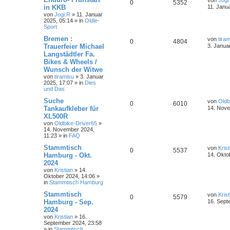
von
Jogi
0
5352
in KKB
11. Janu
von
Jogi.R
»
11. Januar
2025, 05:14
» in
Oldie-
Sport
Bremen :
von
tira
0
4804
Trauerfeier Michael
3. Janua
Langstädtler Fa.
Bikes & Wheels /
Wunsch der Witwe
von
tiramisu
»
3. Januar
2025, 17:07
» in
Dies
und Das
Suche
von
Oldb
0
6010
Tankaufkleber für
14. Nove
XL500R
von
Oldbike-Driver65
»
14. November 2024,
11:23
» in
FAQ
Stammtisch
von
Krist
0
5537
Hamburg - Okt.
14. Okto
2024
von
Kristian
»
14.
Oktober 2024, 14:06
»
in
Stammtisch Hamburg
Stammtisch
von
Krist
0
5579
Hamburg - Sep.
16. Sept
2024
von
Kristian
»
16.
September 2024, 23:58
» in
Stammtisch