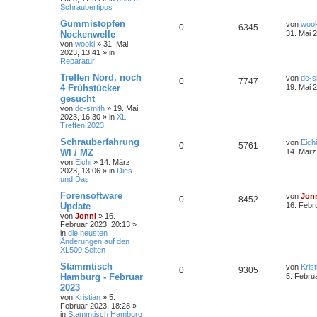
Schraubertipps
Gummistopfen
von
wook
0
6345
Nockenwelle
31. Mai 
von
wooki
»
31. Mai
2023, 13:41
» in
Reparatur
Treffen Nord, noch
von
dc-s
0
7747
4 Frühstücker
19. Mai 
gesucht
von
dc-smith
»
19. Mai
2023, 16:30
» in
XL
Treffen 2023
Schrauberfahrung
von
Eichi
0
5761
WI / MZ
14. März
von
Eichi
»
14. März
2023, 13:06
» in
Dies
und Das
Forensoftware
von
Jon
0
8452
Update
16. Febr
von
Jonni
»
16.
Februar 2023, 20:13
»
in
die neusten
Änderungen auf den
XL500 Seiten
Stammtisch
von
Krist
0
9305
Hamburg - Februar
5. Febru
2023
von
Kristian
»
5.
Februar 2023, 18:28
»
in
Stammtisch Hamburg