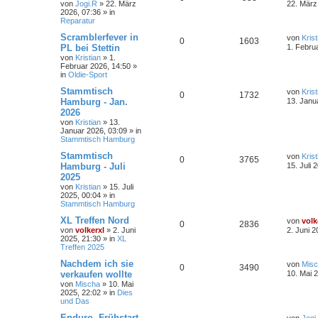
von
Jogi.R
»
22. März
22. März
2026, 07:36
» in
Reparatur
Scramblerfever in
von
Krist
0
1603
PL bei Stettin
1. Febru
von
Kristian
»
1.
Februar 2026, 14:50
»
in
Oldie-Sport
Stammtisch
von
Krist
0
1732
Hamburg - Jan.
13. Janu
2026
von
Kristian
»
13.
Januar 2026, 03:09
» in
Stammtisch Hamburg
Stammtisch
von
Krist
0
3765
Hamburg - Juli
15. Juli 
2025
von
Kristian
»
15. Juli
2025, 00:04
» in
Stammtisch Hamburg
XL Treffen Nord
von
volk
0
2836
von
volkerxl
»
2. Juni
2. Juni 2
2025, 21:30
» in
XL
Treffen 2025
Nachdem ich sie
von
Mis
0
3490
verkaufen wollte
10. Mai 
von
Mischa
»
10. Mai
2025, 22:02
» in
Dies
und Das
Enduro- Frühstart