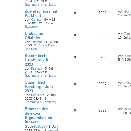
2023, 18:49
» in
Stammtisch Hamburg
Zuendschloss mit
von
Gun
0
7999
Parklicht
15. Juli 
von
Gunnar_HH
»
15.
Juli 2023, 21:37
» in
Baustelle
Umbau auf
von
Tho
0
6803
Ölkühler
13. Juli 
von
ThomasB
»
13. Juli
2023, 11:03
» in
Dies
und Das
Stammtisch
von
Krist
0
8955
Hamburg - Juli
5. Juli 2
2023
von
Kristian
»
5. Juli
2023, 00:48
» in
Stammtisch Hamburg
Stammtisch
von
Krist
0
9032
Hamburg - Juni
12. Juni
2023
von
Kristian
»
12. Juni
2023, 23:46
» in
Stammtisch Hamburg
Ersetzen des
von
bald
0
8231
defekten
1. Juni 2
Signalrelais im
Inneren
von
baldock
»
1. Juni
2023, 17:04
» in
best of