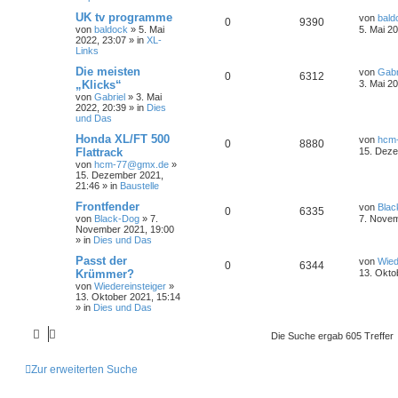
UK tv programme
von
bald
0
9390
von
baldock
»
5. Mai
5. Mai 2
2022, 23:07
» in
XL-
Links
Die meisten
von
Gabr
0
6312
„Klicks“
3. Mai 2
von
Gabriel
»
3. Mai
2022, 20:39
» in
Dies
und Das
Honda XL/FT 500
von
hcm
0
8880
Flattrack
15. Deze
von
hcm-77@gmx.de
»
15. Dezember 2021,
21:46
» in
Baustelle
Frontfender
von
Blac
0
6335
von
Black-Dog
»
7.
7. Novem
November 2021, 19:00
» in
Dies und Das
Passt der
von
Wied
0
6344
Krümmer?
13. Okto
von
Wiedereinsteiger
»
13. Oktober 2021, 15:14
» in
Dies und Das
Die Suche ergab 605 Treffer
Zur erweiterten Suche