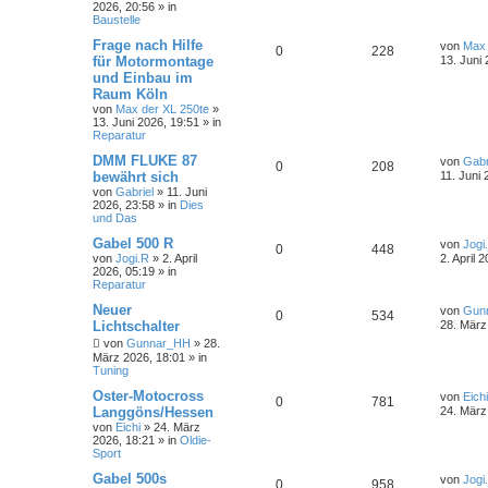
2026, 20:56
» in
Baustelle
Frage nach Hilfe
von
Max 
0
228
für Motormontage
13. Juni
und Einbau im
Raum Köln
von
Max der XL 250te
»
13. Juni 2026, 19:51
» in
Reparatur
DMM FLUKE 87
von
Gabr
0
208
bewährt sich
11. Juni 
von
Gabriel
»
11. Juni
2026, 23:58
» in
Dies
und Das
Gabel 500 R
von
Jogi
0
448
von
Jogi.R
»
2. April
2. April 
2026, 05:19
» in
Reparatur
Neuer
von
Gun
0
534
Lichtschalter
28. März
von
Gunnar_HH
»
28.
März 2026, 18:01
» in
Tuning
Oster-Motocross
von
Eichi
0
781
Langgöns/Hessen
24. März
von
Eichi
»
24. März
2026, 18:21
» in
Oldie-
Sport
Gabel 500s
von
Jogi
0
958