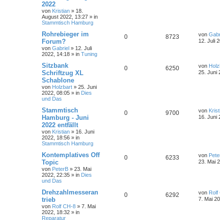
2022
von
Kristian
»
18.
August 2022, 13:27
» in
Stammtisch Hamburg
Rohrebieger im
von
Gabr
0
8723
Forum?
12. Juli 
von
Gabriel
»
12. Juli
2022, 14:18
» in
Tuning
Sitzbank
von
Holz
0
6250
Schriftzug XL
25. Juni
Schablone
von
Holzbart
»
25. Juni
2022, 08:05
» in
Dies
und Das
Stammtisch
von
Krist
0
9700
Hamburg - Juni
16. Juni
2022 entfällt
von
Kristian
»
16. Juni
2022, 18:56
» in
Stammtisch Hamburg
Kontemplatives Off
von
Pete
0
6233
Topic
23. Mai 
von
PeterB
»
23. Mai
2022, 22:35
» in
Dies
und Das
Drehzahlmesseran
von
Rolf
0
6292
trieb
7. Mai 2
von
Rolf CH-8
»
7. Mai
2022, 18:32
» in
Reparatur