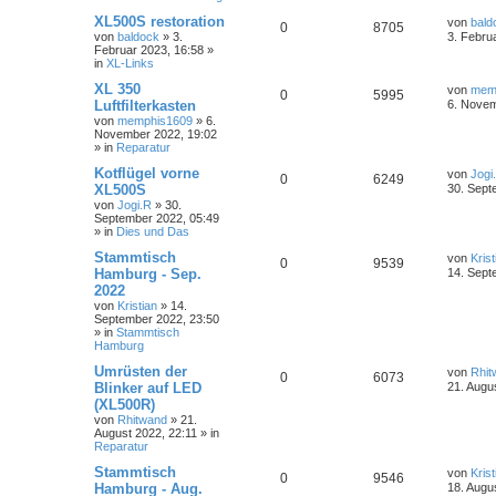
XL500S restoration
von
bald
0
8705
von
baldock
»
3.
3. Febru
Februar 2023, 16:58
»
in
XL-Links
XL 350
von
mem
0
5995
Luftfilterkasten
6. Novem
von
memphis1609
»
6.
November 2022, 19:02
» in
Reparatur
Kotflügel vorne
von
Jogi
0
6249
XL500S
30. Sept
von
Jogi.R
»
30.
September 2022, 05:49
» in
Dies und Das
Stammtisch
von
Krist
0
9539
Hamburg - Sep.
14. Sept
2022
von
Kristian
»
14.
September 2022, 23:50
» in
Stammtisch
Hamburg
Umrüsten der
von
Rhit
0
6073
Blinker auf LED
21. Augu
(XL500R)
von
Rhitwand
»
21.
August 2022, 22:11
» in
Reparatur
Stammtisch
von
Krist
0
9546
Hamburg - Aug.
18. Augu