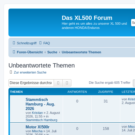
Das XL500 Forum
Hier geht es um alles zu unserer XL 500 und
anderen HONDA Enduros
Schnellzugriff
FAQ
Foren-Übersicht
Suche
Unbeantwortete Themen
Unbeantwortete Themen
Zur erweiterten Suche
Suche
Erweiterte Suche
Die Suche ergab 605 Treffer
THEMEN
ANTWORTEN
ZUGRIFFE
LETZTER
Stammtisch
von
Krist
0
31
2. Augus
Hamburg - Aug.
2026
von
Kristian
»
2. August
2026, 11:55
» in
Stammtisch Hamburg
Motor Xl500r
von
Mis
0
158
14. Juli 
von
Mischa
»
14. Juli
2026, 20:56
» in