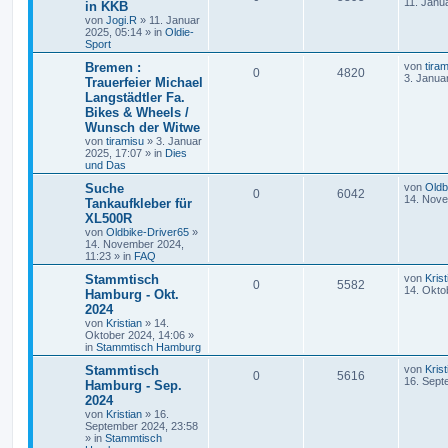
11. Janu
in KKB
von
Jogi.R
»
11. Januar
2025, 05:14
» in
Oldie-
Sport
Bremen :
von
tira
0
4820
3. Janua
Trauerfeier Michael
Langstädtler Fa.
Bikes & Wheels /
Wunsch der Witwe
von
tiramisu
»
3. Januar
2025, 17:07
» in
Dies
und Das
Suche
von
Oldb
0
6042
14. Nove
Tankaufkleber für
XL500R
von
Oldbike-Driver65
»
14. November 2024,
11:23
» in
FAQ
Stammtisch
von
Krist
0
5582
14. Okto
Hamburg - Okt.
2024
von
Kristian
»
14.
Oktober 2024, 14:06
»
in
Stammtisch Hamburg
Stammtisch
von
Krist
0
5616
16. Sept
Hamburg - Sep.
2024
von
Kristian
»
16.
September 2024, 23:58
» in
Stammtisch