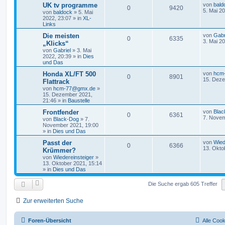
UK tv programme
von
bald
0
9420
5. Mai 2
von
baldock
»
5. Mai
2022, 23:07
» in
XL-
Links
Die meisten
von
Gabr
0
6335
3. Mai 2
„Klicks“
von
Gabriel
»
3. Mai
2022, 20:39
» in
Dies
und Das
Honda XL/FT 500
von
hcm
0
8901
15. Deze
Flattrack
von
hcm-77@gmx.de
»
15. Dezember 2021,
21:46
» in
Baustelle
Frontfender
von
Blac
0
6361
7. Novem
von
Black-Dog
»
7.
November 2021, 19:00
» in
Dies und Das
Passt der
von
Wied
0
6366
13. Okto
Krümmer?
von
Wiedereinsteiger
»
13. Oktober 2021, 15:14
» in
Dies und Das
Die Suche ergab 605 Treffer
Zur erweiterten Suche
Foren-Übersicht
Alle Coo