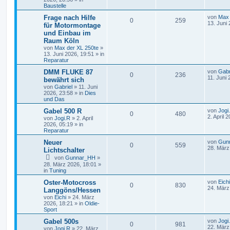
Baustelle
Frage nach Hilfe
von
Max 
0
259
13. Juni
für Motormontage
und Einbau im
Raum Köln
von
Max der XL 250te
»
13. Juni 2026, 19:51
» in
Reparatur
DMM FLUKE 87
von
Gabr
0
236
11. Juni 
bewährt sich
von
Gabriel
»
11. Juni
2026, 23:58
» in
Dies
und Das
Gabel 500 R
von
Jogi
0
480
2. April 
von
Jogi.R
»
2. April
2026, 05:19
» in
Reparatur
Neuer
von
Gun
0
559
28. März
Lichtschalter
von
Gunnar_HH
»
28. März 2026, 18:01
»
in
Tuning
Oster-Motocross
von
Eichi
0
830
24. März
Langgöns/Hessen
von
Eichi
»
24. März
2026, 18:21
» in
Oldie-
Sport
Gabel 500s
von
Jogi
0
981
22. März
von
Jogi.R
»
22. März