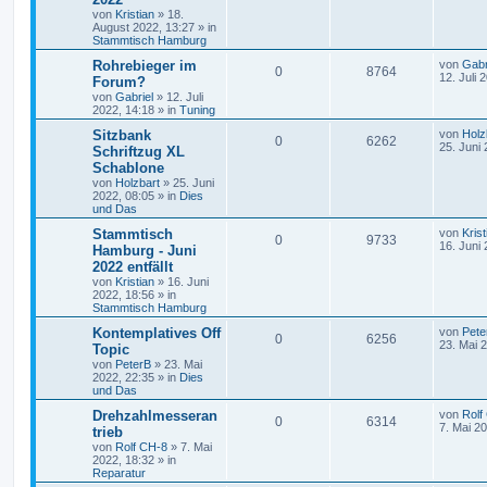
von
Kristian
»
18.
August 2022, 13:27
» in
Stammtisch Hamburg
Rohrebieger im
von
Gabr
0
8764
12. Juli 
Forum?
von
Gabriel
»
12. Juli
2022, 14:18
» in
Tuning
Sitzbank
von
Holz
0
6262
25. Juni
Schriftzug XL
Schablone
von
Holzbart
»
25. Juni
2022, 08:05
» in
Dies
und Das
Stammtisch
von
Krist
0
9733
16. Juni
Hamburg - Juni
2022 entfällt
von
Kristian
»
16. Juni
2022, 18:56
» in
Stammtisch Hamburg
Kontemplatives Off
von
Pete
0
6256
23. Mai 
Topic
von
PeterB
»
23. Mai
2022, 22:35
» in
Dies
und Das
Drehzahlmesseran
von
Rolf
0
6314
7. Mai 2
trieb
von
Rolf CH-8
»
7. Mai
2022, 18:32
» in
Reparatur