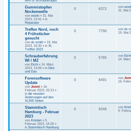
best of Schraubertipps
Gummistopfen
von
wook
0
6372
31. Mai 
Nockenwelle
von
wooki
»
31. Mai
2023, 13:41
» in
Reparatur
Treffen Nord, noch
von
dc-s
0
7790
19. Mai 
4 Frühstücker
gesucht
von
dc-smith
»
19. Mai
2023, 16:30
» in
XL
Treffen 2023
Schrauberfahrung
von
Eichi
0
5785
14. März
WI / MZ
von
Eichi
»
14. März
2023, 13:06
» in
Dies
und Das
Forensoftware
von
Jon
0
8491
16. Febr
Update
von
Jonni
»
16.
Februar 2023, 20:13
»
in
die neusten
Änderungen auf den
XL500 Seiten
Stammtisch
von
Krist
0
9346
5. Febru
Hamburg - Februar
2023
von
Kristian
»
5.
Februar 2023, 18:28
»
in
Stammtisch Hamburg