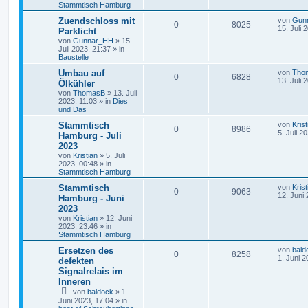
Stammtisch Hamburg
Zuendschloss mit
von
Gun
0
8025
15. Juli 
Parklicht
von
Gunnar_HH
»
15.
Juli 2023, 21:37
» in
Baustelle
Umbau auf
von
Tho
0
6828
13. Juli 
Ölkühler
von
ThomasB
»
13. Juli
2023, 11:03
» in
Dies
und Das
Stammtisch
von
Krist
0
8986
5. Juli 2
Hamburg - Juli
2023
von
Kristian
»
5. Juli
2023, 00:48
» in
Stammtisch Hamburg
Stammtisch
von
Krist
0
9063
12. Juni
Hamburg - Juni
2023
von
Kristian
»
12. Juni
2023, 23:46
» in
Stammtisch Hamburg
Ersetzen des
von
bald
0
8258
1. Juni 2
defekten
Signalrelais im
Inneren
von
baldock
»
1.
Juni 2023, 17:04
» in