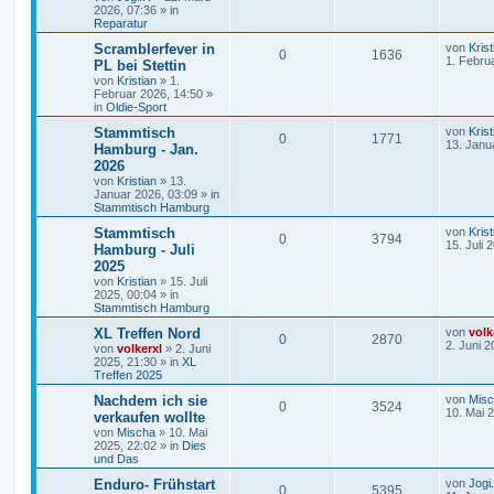
2026, 07:36
» in
Reparatur
Scramblerfever in
von
Krist
0
1636
1. Febru
PL bei Stettin
von
Kristian
»
1.
Februar 2026, 14:50
»
in
Oldie-Sport
Stammtisch
von
Krist
0
1771
13. Janu
Hamburg - Jan.
2026
von
Kristian
»
13.
Januar 2026, 03:09
» in
Stammtisch Hamburg
Stammtisch
von
Krist
0
3794
15. Juli 
Hamburg - Juli
2025
von
Kristian
»
15. Juli
2025, 00:04
» in
Stammtisch Hamburg
XL Treffen Nord
von
volk
0
2870
2. Juni 2
von
volkerxl
»
2. Juni
2025, 21:30
» in
XL
Treffen 2025
Nachdem ich sie
von
Mis
0
3524
10. Mai 
verkaufen wollte
von
Mischa
»
10. Mai
2025, 22:02
» in
Dies
und Das
Enduro- Frühstart
von
Jogi
0
5395