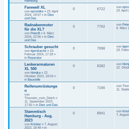
Hamburg
Farewell XL
von
epro
0
6722
23. April
von
epromike
»
23. April
2024, 19:57
» in
Dies
und Das
Radnabenmotor
von
Pete
0
7762
6. März 
für die XL?
von
PeterB
»
6. März
2024, 22:56
» in
Dies
und Das
Schrauber gesucht
von
tige
0
7098
23. Febr
von
tigerdrache
»
23.
Februar 2024, 17:18
»
in
Reparatur
Lenkerarmaturen
von
hbm
0
8382
22. Okto
XL 500
von
hbmjka
»
22.
Oktober 2023, 18:03
»
in
Baustelle
Reifenumrüstunge
von
Tho
0
7166
11. Sept
n
von
Thorsten_vom_Deich
»
11. September 2023,
17:50
» in
Dies und Das
Stammtisch
von
Krist
0
8941
7. Augus
Hamburg - Aug.
2023
von
Kristian
»
7. August
2023, 18:49
» in