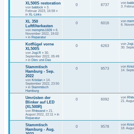
XL500S restoration
von
bald
0
8737
3. Febru
von
baldock
»
3.
Februar 2023, 16:58
»
in
XL-Links
XL 350
von
mem
0
6016
6. Novem
Luftfilterkasten
von
memphis1609
»
6.
November 2022, 19:02
» in
Reparatur
Kotflügel vorne
von
Jogi
0
6263
30. Sept
XL500S
von
Jogi.R
»
30.
September 2022, 05:49
» in
Dies und Das
Stammtisch
von
Krist
0
9573
14. Sept
Hamburg - Sep.
2022
von
Kristian
»
14.
September 2022, 23:50
» in
Stammtisch
Hamburg
Umrüsten der
von
Rhit
0
6092
21. Augu
Blinker auf LED
(XL500R)
von
Rhitwand
»
21.
August 2022, 22:11
» in
Reparatur
Stammtisch
von
Krist
0
9578
18. Augu
Hamburg - Aug.
2022