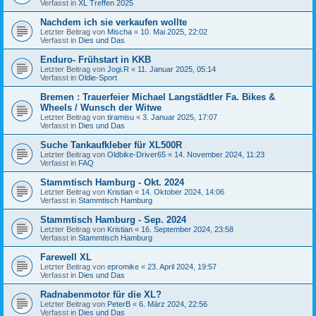
Verfasst in
XL Treffen 2025
Nachdem ich sie verkaufen wollte
Letzter Beitrag von
Mischa
«
10. Mai 2025, 22:02
Verfasst in
Dies und Das
Enduro- Frühstart in KKB
Letzter Beitrag von
Jogi.R
«
11. Januar 2025, 05:14
Verfasst in
Oldie-Sport
Bremen : Trauerfeier Michael Langstädtler Fa. Bikes &
Wheels / Wunsch der Witwe
Letzter Beitrag von
tiramisu
«
3. Januar 2025, 17:07
Verfasst in
Dies und Das
Suche Tankaufkleber für XL500R
Letzter Beitrag von
Oldbike-Driver65
«
14. November 2024, 11:23
Verfasst in
FAQ
Stammtisch Hamburg - Okt. 2024
Letzter Beitrag von
Kristian
«
14. Oktober 2024, 14:06
Verfasst in
Stammtisch Hamburg
Stammtisch Hamburg - Sep. 2024
Letzter Beitrag von
Kristian
«
16. September 2024, 23:58
Verfasst in
Stammtisch Hamburg
Farewell XL
Letzter Beitrag von
epromike
«
23. April 2024, 19:57
Verfasst in
Dies und Das
Radnabenmotor für die XL?
Letzter Beitrag von
PeterB
«
6. März 2024, 22:56
Verfasst in
Dies und Das