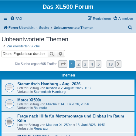
Das XL500 Forum
FAQ
Registrieren
Anmelden
S
Foren-Übersicht
Suche
Unbeantwortete Themen
u
Unbeantwortete Themen
c
Zur erweiterten Suche
h
Suche
Erweiterte Suche
e
Seite
1
von
13
1
2
3
4
5
13
Nächst
Die Suche ergab 605 Treffer
…
Themen
Stammtisch Hamburg - Aug. 2026
Letzter Beitrag von
Kristian
«
2. August 2026, 11:55
Verfasst in
Stammtisch Hamburg
Motor Xl500r
Letzter Beitrag von
Mischa
«
14. Juli 2026, 20:56
Verfasst in
Baustelle
Frage nach Hilfe für Motormontage und Einbau im Raum
Köln
Letzter Beitrag von
Max der XL 250te
«
13. Juni 2026, 19:51
Verfasst in
Reparatur