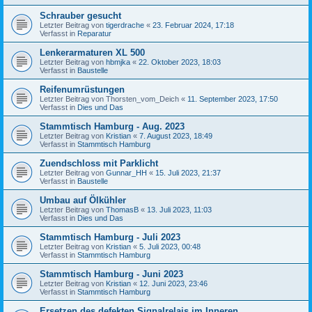
Schrauber gesucht
Letzter Beitrag von
tigerdrache
«
23. Februar 2024, 17:18
Verfasst in
Reparatur
Lenkerarmaturen XL 500
Letzter Beitrag von
hbmjka
«
22. Oktober 2023, 18:03
Verfasst in
Baustelle
Reifenumrüstungen
Letzter Beitrag von
Thorsten_vom_Deich
«
11. September 2023, 17:50
Verfasst in
Dies und Das
Stammtisch Hamburg - Aug. 2023
Letzter Beitrag von
Kristian
«
7. August 2023, 18:49
Verfasst in
Stammtisch Hamburg
Zuendschloss mit Parklicht
Letzter Beitrag von
Gunnar_HH
«
15. Juli 2023, 21:37
Verfasst in
Baustelle
Umbau auf Ölkühler
Letzter Beitrag von
ThomasB
«
13. Juli 2023, 11:03
Verfasst in
Dies und Das
Stammtisch Hamburg - Juli 2023
Letzter Beitrag von
Kristian
«
5. Juli 2023, 00:48
Verfasst in
Stammtisch Hamburg
Stammtisch Hamburg - Juni 2023
Letzter Beitrag von
Kristian
«
12. Juni 2023, 23:46
Verfasst in
Stammtisch Hamburg
Ersetzen des defekten Signalrelais im Inneren