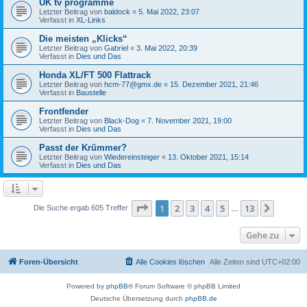
UK tv programme
Letzter Beitrag von
baldock
«
5. Mai 2022, 23:07
Verfasst in
XL-Links
Die meisten „Klicks“
Letzter Beitrag von
Gabriel
«
3. Mai 2022, 20:39
Verfasst in
Dies und Das
Honda XL/FT 500 Flattrack
Letzter Beitrag von
hcm-77@gmx.de
«
15. Dezember 2021, 21:46
Verfasst in
Baustelle
Frontfender
Letzter Beitrag von
Black-Dog
«
7. November 2021, 19:00
Verfasst in
Dies und Das
Passt der Krümmer?
Letzter Beitrag von
Wiedereinsteiger
«
13. Oktober 2021, 15:14
Verfasst in
Dies und Das
Seite
1
von
13
1
2
3
4
5
13
Nächst
Die Suche ergab 605 Treffer
…
Gehe zu
Foren-Übersicht
Alle Cookies löschen
Alle Zeiten sind
UTC+02:00
Powered by
phpBB
® Forum Software © phpBB Limited
Deutsche Übersetzung durch
phpBB.de