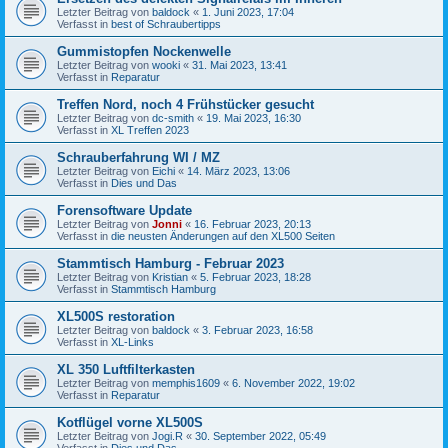
Letzter Beitrag von
baldock
«
1. Juni 2023, 17:04
Verfasst in
best of Schraubertipps
Gummistopfen Nockenwelle
Letzter Beitrag von
wooki
«
31. Mai 2023, 13:41
Verfasst in
Reparatur
Treffen Nord, noch 4 Frühstücker gesucht
Letzter Beitrag von
dc-smith
«
19. Mai 2023, 16:30
Verfasst in
XL Treffen 2023
Schrauberfahrung WI / MZ
Letzter Beitrag von
Eichi
«
14. März 2023, 13:06
Verfasst in
Dies und Das
Forensoftware Update
Letzter Beitrag von
Jonni
«
16. Februar 2023, 20:13
Verfasst in
die neusten Änderungen auf den XL500 Seiten
Stammtisch Hamburg - Februar 2023
Letzter Beitrag von
Kristian
«
5. Februar 2023, 18:28
Verfasst in
Stammtisch Hamburg
XL500S restoration
Letzter Beitrag von
baldock
«
3. Februar 2023, 16:58
Verfasst in
XL-Links
XL 350 Luftfilterkasten
Letzter Beitrag von
memphis1609
«
6. November 2022, 19:02
Verfasst in
Reparatur
Kotflügel vorne XL500S
Letzter Beitrag von
Jogi.R
«
30. September 2022, 05:49
Verfasst in
Dies und Das