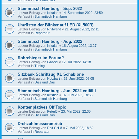
Stammtisch Hamburg - Sep. 2022
Letzter Beitrag von
Kristian
«
14. September 2022, 23:50
Verfasst in
Stammtisch Hamburg
Umrüsten der Blinker auf LED (XL500R)
Letzter Beitrag von
Rhitwand
«
21. August 2022, 22:11
Verfasst in
Reparatur
Stammtisch Hamburg - Aug. 2022
Letzter Beitrag von
Kristian
«
18. August 2022, 13:27
Verfasst in
Stammtisch Hamburg
Rohrebieger im Forum?
Letzter Beitrag von
Gabriel
«
12. Juli 2022, 14:18
Verfasst in
Tuning
Sitzbank Schriftzug XL Schablone
Letzter Beitrag von
Holzbart
«
25. Juni 2022, 08:05
Verfasst in
Dies und Das
Stammtisch Hamburg - Juni 2022 entfällt
Letzter Beitrag von
Kristian
«
16. Juni 2022, 18:56
Verfasst in
Stammtisch Hamburg
Kontemplatives Off Topic
Letzter Beitrag von
PeterB
«
23. Mai 2022, 22:35
Verfasst in
Dies und Das
Drehzahlmesserantrieb
Letzter Beitrag von
Rolf CH-8
«
7. Mai 2022, 18:32
Verfasst in
Reparatur