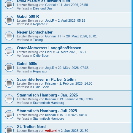
DMM FLUKE 87 bewährt sich
Letzter Beitrag von
Gabriel
«
11. Juni 2026, 23:58
Verfasst in
Dies und Das
Gabel 500 R
Letzter Beitrag von
Jogi.R
«
2. April 2026, 05:19
Verfasst in
Reparatur
Neuer Lichtschalter
Letzter Beitrag von
Gunnar_HH
«
28. März 2026, 18:01
Verfasst in
Tuning
Oster-Motocross Langgöns/Hessen
Letzter Beitrag von
Eichi
«
24. März 2026, 18:21
Verfasst in
Oldie-Sport
Gabel 500s
Letzter Beitrag von
Jogi.R
«
22. März 2026, 07:36
Verfasst in
Reparatur
Scramblerfever in PL bei Stettin
Letzter Beitrag von
Kristian
«
1. Februar 2026, 14:50
Verfasst in
Oldie-Sport
Stammtisch Hamburg - Jan. 2026
Letzter Beitrag von
Kristian
«
13. Januar 2026, 03:09
Verfasst in
Stammtisch Hamburg
Stammtisch Hamburg - Juli 2025
Letzter Beitrag von
Kristian
«
15. Juli 2025, 00:04
Verfasst in
Stammtisch Hamburg
XL Treffen Nord
Letzter Beitrag von
volkerxl
«
2. Juni 2025, 21:30