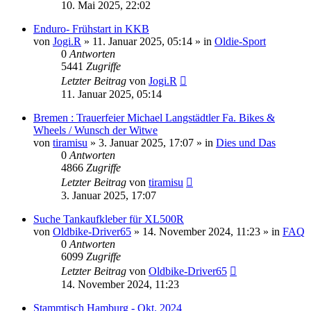
10. Mai 2025, 22:02
Enduro- Frühstart in KKB
von
Jogi.R
»
11. Januar 2025, 05:14
» in
Oldie-Sport
0
Antworten
5441
Zugriffe
Letzter Beitrag
von
Jogi.R
11. Januar 2025, 05:14
Bremen : Trauerfeier Michael Langstädtler Fa. Bikes &
Wheels / Wunsch der Witwe
von
tiramisu
»
3. Januar 2025, 17:07
» in
Dies und Das
0
Antworten
4866
Zugriffe
Letzter Beitrag
von
tiramisu
3. Januar 2025, 17:07
Suche Tankaufkleber für XL500R
von
Oldbike-Driver65
»
14. November 2024, 11:23
» in
FAQ
0
Antworten
6099
Zugriffe
Letzter Beitrag
von
Oldbike-Driver65
14. November 2024, 11:23
Stammtisch Hamburg - Okt. 2024