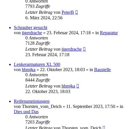
0
Antworten
7793
Zugriffe
Letzter Beitrag
von
PeterB
6. März 2024, 22:56
Schrauber gesucht
von
tigerdrache
»
23. Februar 2024, 17:18
» in
Reparatur
0
Antworten
7128
Zugriffe
Letzter Beitrag
von
tigerdrache
23. Februar 2024, 17:18
Lenkerarmaturen XL 500
von
hbmjka
»
22. Oktober 2023, 18:03
» in
Baustelle
0
Antworten
8444
Zugriffe
Letzter Beitrag
von
hbmjka
22. Oktober 2023, 18:03
Reifenumrüstungen
von
Thorsten_vom_Deich
»
11. September 2023, 17:50
» in
Dies und Das
0
Antworten
7203
Zugriffe
Letzter Beitrag
von
Thorsten_vom_Deich