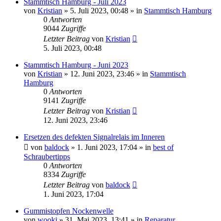
Stammtisch Hamburg - Juli 2023
von
Kristian
»
5. Juli 2023, 00:48
» in
Stammtisch Hamburg
0
Antworten
9044
Zugriffe
Letzter Beitrag
von
Kristian
5. Juli 2023, 00:48
Stammtisch Hamburg - Juni 2023
von
Kristian
»
12. Juni 2023, 23:46
» in
Stammtisch
Hamburg
0
Antworten
9141
Zugriffe
Letzter Beitrag
von
Kristian
12. Juni 2023, 23:46
Ersetzen des defekten Signalrelais im Inneren
von
baldock
»
1. Juni 2023, 17:04
» in
best of
Schraubertipps
0
Antworten
8334
Zugriffe
Letzter Beitrag
von
baldock
1. Juni 2023, 17:04
Gummistopfen Nockenwelle
von
wooki
»
31. Mai 2023, 13:41
» in
Reparatur