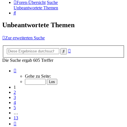
Foren-Übersicht
Suche
Unbeantwortete Themen
Suche
Unbeantwortete Themen
Zur erweiterten Suche
Erweiterte
Suche
Suche
Die Suche ergab 605 Treffer
Seite
1
Gehe zu Seite:
von
13
1
2
3
4
5
…
13
Nächste