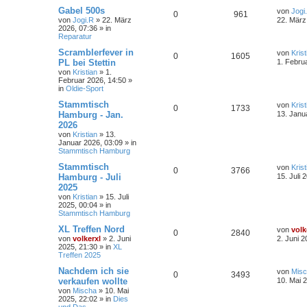
Gabel 500s
von
Jogi
0
961
von
Jogi.R
»
22. März
22. März
2026, 07:36
» in
Reparatur
Scramblerfever in
von
Krist
0
1605
PL bei Stettin
1. Febru
von
Kristian
»
1.
Februar 2026, 14:50
»
in
Oldie-Sport
Stammtisch
von
Krist
0
1733
Hamburg - Jan.
13. Janu
2026
von
Kristian
»
13.
Januar 2026, 03:09
» in
Stammtisch Hamburg
Stammtisch
von
Krist
0
3766
Hamburg - Juli
15. Juli 
2025
von
Kristian
»
15. Juli
2025, 00:04
» in
Stammtisch Hamburg
XL Treffen Nord
von
volk
0
2840
von
volkerxl
»
2. Juni
2. Juni 2
2025, 21:30
» in
XL
Treffen 2025
Nachdem ich sie
von
Mis
0
3493
verkaufen wollte
10. Mai 
von
Mischa
»
10. Mai
2025, 22:02
» in
Dies