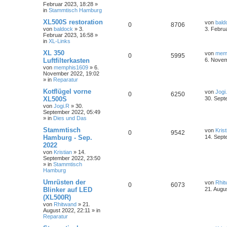
Februar 2023, 18:28
»
in
Stammtisch Hamburg
XL500S restoration
von
bald
0
8706
von
baldock
»
3.
3. Febru
Februar 2023, 16:58
»
in
XL-Links
XL 350
von
mem
0
5995
Luftfilterkasten
6. Novem
von
memphis1609
»
6.
November 2022, 19:02
» in
Reparatur
Kotflügel vorne
von
Jogi
0
6250
XL500S
30. Sept
von
Jogi.R
»
30.
September 2022, 05:49
» in
Dies und Das
Stammtisch
von
Krist
0
9542
Hamburg - Sep.
14. Sept
2022
von
Kristian
»
14.
September 2022, 23:50
» in
Stammtisch
Hamburg
Umrüsten der
von
Rhit
0
6073
Blinker auf LED
21. Augu
(XL500R)
von
Rhitwand
»
21.
August 2022, 22:11
» in
Reparatur