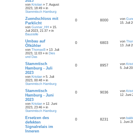
2023
von
Kristian
»
7. August
2023, 18:49
» in
Stammtisch Hamburg
Zuendschloss mit
von
Gun
0
8000
Parklicht
15. Juli 
von
Gunnar_HH
»
15.
Juli 2023, 21:37
» in
Baustelle
Umbau auf
von
Tho
0
6803
Ölkühler
13. Juli 
von
ThomasB
»
13. Juli
2023, 11:03
» in
Dies
und Das
Stammtisch
von
Krist
0
8957
Hamburg - Juli
5. Juli 2
2023
von
Kristian
»
5. Juli
2023, 00:48
» in
Stammtisch Hamburg
Stammtisch
von
Krist
0
9036
Hamburg - Juni
12. Juni
2023
von
Kristian
»
12. Juni
2023, 23:46
» in
Stammtisch Hamburg
Ersetzen des
von
bald
0
8231
defekten
1. Juni 2
Signalrelais im
Inneren