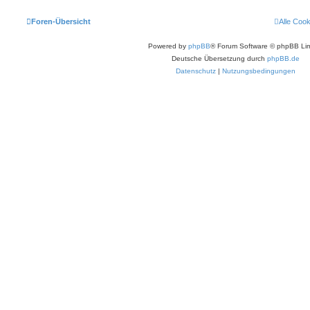
Foren-Übersicht
Alle Coo
Powered by
phpBB
® Forum Software © phpBB Lim
Deutsche Übersetzung durch
phpBB.de
Datenschutz
|
Nutzungsbedingungen