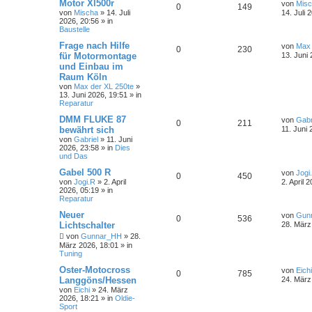
Motor Xl500r
von
Mis
0
149
von
Mischa
»
14. Juli
14. Juli 
2026, 20:56
» in
Baustelle
Frage nach Hilfe
von
Max 
0
230
für Motormontage
13. Juni
und Einbau im
Raum Köln
von
Max der XL 250te
»
13. Juni 2026, 19:51
» in
Reparatur
DMM FLUKE 87
von
Gabr
0
211
bewährt sich
11. Juni 
von
Gabriel
»
11. Juni
2026, 23:58
» in
Dies
und Das
Gabel 500 R
von
Jogi
0
450
von
Jogi.R
»
2. April
2. April 
2026, 05:19
» in
Reparatur
Neuer
von
Gun
0
536
Lichtschalter
28. März
von
Gunnar_HH
»
28.
März 2026, 18:01
» in
Tuning
Oster-Motocross
von
Eichi
0
785
Langgöns/Hessen
24. März
von
Eichi
»
24. März
2026, 18:21
» in
Oldie-
Sport