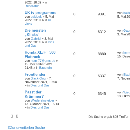
2022, 18:32
» in
Reparatur
UK tv programme
von
bald
0
9391
von
baldock
»
5. Mai
5. Mai 2
2022, 23:07
» in
XL-
Links
Die meisten
von
Gabr
0
6312
„Klicks“
3. Mai 2
von
Gabriel
»
3. Mai
2022, 20:39
» in
Dies
und Das
Honda XL/FT 500
von
hcm
0
8880
Flattrack
15. Deze
von
hcm-77@gmx.de
»
15. Dezember 2021,
21:46
» in
Baustelle
Frontfender
von
Blac
0
6337
von
Black-Dog
»
7.
7. Novem
November 2021, 19:00
» in
Dies und Das
Passt der
von
Wied
0
6345
Krümmer?
13. Okto
von
Wiedereinsteiger
»
13. Oktober 2021, 15:14
» in
Dies und Das
Die Suche ergab 605 Treffer
Zur erweiterten Suche