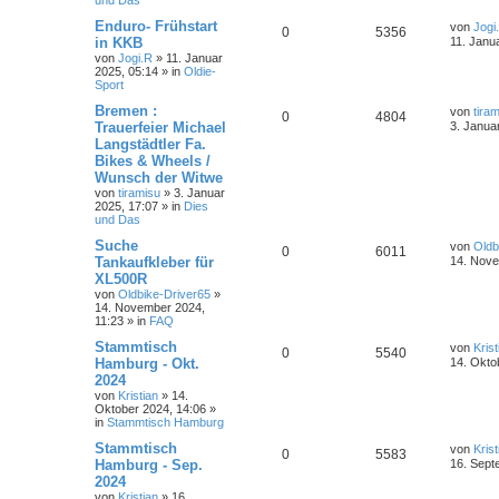
und Das
Enduro- Frühstart
von
Jogi
0
5356
in KKB
11. Janu
von
Jogi.R
»
11. Januar
2025, 05:14
» in
Oldie-
Sport
Bremen :
von
tira
0
4804
Trauerfeier Michael
3. Janua
Langstädtler Fa.
Bikes & Wheels /
Wunsch der Witwe
von
tiramisu
»
3. Januar
2025, 17:07
» in
Dies
und Das
Suche
von
Oldb
0
6011
Tankaufkleber für
14. Nove
XL500R
von
Oldbike-Driver65
»
14. November 2024,
11:23
» in
FAQ
Stammtisch
von
Krist
0
5540
Hamburg - Okt.
14. Okto
2024
von
Kristian
»
14.
Oktober 2024, 14:06
»
in
Stammtisch Hamburg
Stammtisch
von
Krist
0
5583
Hamburg - Sep.
16. Sept
2024
von
Kristian
»
16.