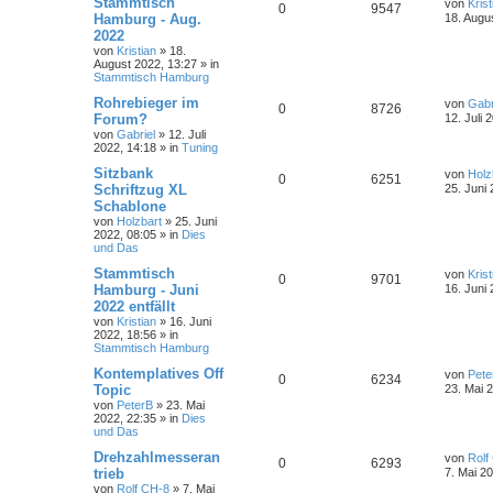
Stammtisch
von
Krist
0
9547
Hamburg - Aug.
18. Augu
2022
von
Kristian
»
18.
August 2022, 13:27
» in
Stammtisch Hamburg
Rohrebieger im
von
Gabr
0
8726
Forum?
12. Juli 
von
Gabriel
»
12. Juli
2022, 14:18
» in
Tuning
Sitzbank
von
Holz
0
6251
Schriftzug XL
25. Juni
Schablone
von
Holzbart
»
25. Juni
2022, 08:05
» in
Dies
und Das
Stammtisch
von
Krist
0
9701
Hamburg - Juni
16. Juni
2022 entfällt
von
Kristian
»
16. Juni
2022, 18:56
» in
Stammtisch Hamburg
Kontemplatives Off
von
Pete
0
6234
Topic
23. Mai 
von
PeterB
»
23. Mai
2022, 22:35
» in
Dies
und Das
Drehzahlmesseran
von
Rolf
0
6293
trieb
7. Mai 2
von
Rolf CH-8
»
7. Mai