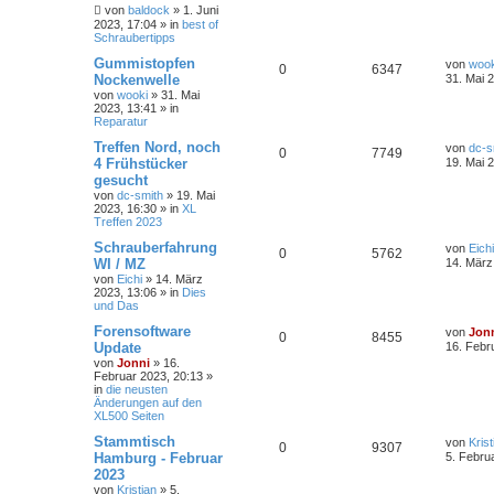
von
baldock
»
1. Juni
2023, 17:04
» in
best of
Schraubertipps
Gummistopfen
von
wook
0
6347
Nockenwelle
31. Mai 
von
wooki
»
31. Mai
2023, 13:41
» in
Reparatur
Treffen Nord, noch
von
dc-s
0
7749
4 Frühstücker
19. Mai 
gesucht
von
dc-smith
»
19. Mai
2023, 16:30
» in
XL
Treffen 2023
Schrauberfahrung
von
Eichi
0
5762
WI / MZ
14. März
von
Eichi
»
14. März
2023, 13:06
» in
Dies
und Das
Forensoftware
von
Jon
0
8455
Update
16. Febr
von
Jonni
»
16.
Februar 2023, 20:13
»
in
die neusten
Änderungen auf den
XL500 Seiten
Stammtisch
von
Krist
0
9307
Hamburg - Februar
5. Febru
2023
von
Kristian
»
5.