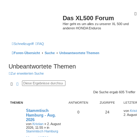
Das XL500 Forum
Hier geht es um alles zu unserer XL 500 und
anderen HONDA Enduros
Schnellzugriff
FAQ
Foren-Übersicht
Suche
Unbeantwortete Themen
Unbeantwortete Themen
Zur erweiterten Suche
Suche
Erweiterte Suche
Die Suche ergab 605 Treffer
THEMEN
ANTWORTEN
ZUGRIFFE
LETZTER
Stammtisch
von
Krist
0
24
Hamburg - Aug.
2. Augus
2026
von
Kristian
»
2. August
2026, 11:55
» in
Stammtisch Hamburg