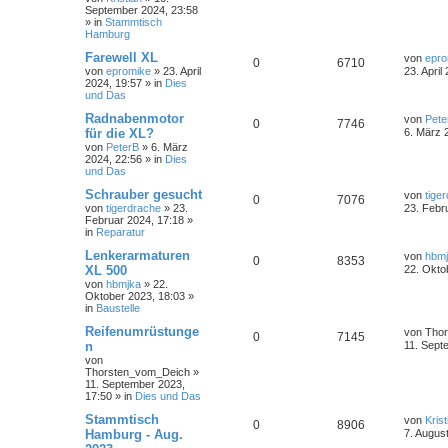
September 2024, 23:58
» in
Stammtisch
Hamburg
Farewell XL
von
epro
0
6710
von
epromike
»
23. April
23. April
2024, 19:57
» in
Dies
und Das
Radnabenmotor
von
Pete
0
7746
für die XL?
6. März 
von
PeterB
»
6. März
2024, 22:56
» in
Dies
und Das
Schrauber gesucht
von
tige
0
7076
von
tigerdrache
»
23.
23. Febr
Februar 2024, 17:18
»
in
Reparatur
Lenkerarmaturen
von
hbm
0
8353
XL 500
22. Okto
von
hbmjka
»
22.
Oktober 2023, 18:03
»
in
Baustelle
Reifenumrüstunge
von
Tho
0
7145
n
11. Sept
von
Thorsten_vom_Deich
»
11. September 2023,
17:50
» in
Dies und Das
Stammtisch
von
Krist
0
8906
Hamburg - Aug.
7. Augus