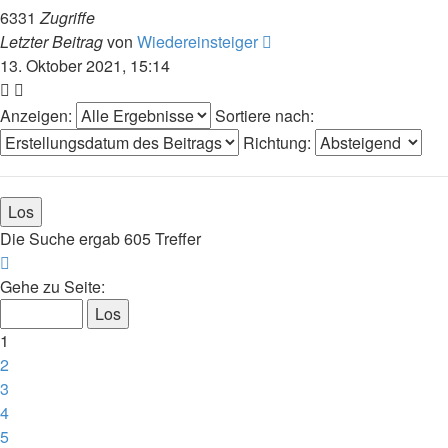
6331
Zugriffe
Letzter Beitrag
von
Wiedereinsteiger
13. Oktober 2021, 15:14
Anzeigen:
Sortiere nach:
Richtung:
Die Suche ergab 605 Treffer
Seite
1
Gehe zu Seite:
von
13
1
2
3
4
5