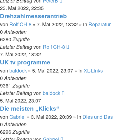
Letzter Beitrag
von
PeterB
23. Mai 2022, 22:35
Drehzahlmesserantrieb
von
Rolf CH-8
»
7. Mai 2022, 18:32
» in
Reparatur
0
Antworten
6280
Zugriffe
Letzter Beitrag
von
Rolf CH-8
7. Mai 2022, 18:32
UK tv programme
von
baldock
»
5. Mai 2022, 23:07
» in
XL-Links
0
Antworten
9361
Zugriffe
Letzter Beitrag
von
baldock
5. Mai 2022, 23:07
Die meisten „Klicks“
von
Gabriel
»
3. Mai 2022, 20:39
» in
Dies und Das
0
Antworten
6296
Zugriffe
Letzter Beitrag
von
Gabriel