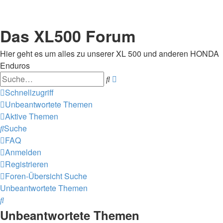
Das XL500 Forum
Hier geht es um alles zu unserer XL 500 und anderen HONDA
Enduros
Suche
Erweiterte
Suche
Schnellzugriff
Unbeantwortete Themen
Aktive Themen
Suche
FAQ
Anmelden
Registrieren
Foren-Übersicht
Suche
Unbeantwortete Themen
Suche
Unbeantwortete Themen