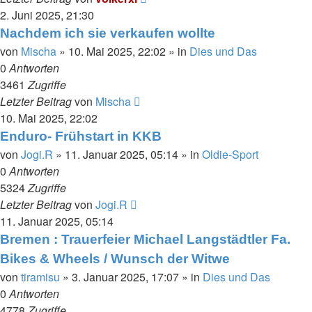
2. Juni 2025, 21:30
Nachdem ich sie verkaufen wollte
von
Mischa
»
10. Mai 2025, 22:02
» in
Dies und Das
0
Antworten
3461
Zugriffe
Letzter Beitrag
von
Mischa
10. Mai 2025, 22:02
Enduro- Frühstart in KKB
von
Jogi.R
»
11. Januar 2025, 05:14
» in
Oldie-Sport
0
Antworten
5324
Zugriffe
Letzter Beitrag
von
Jogi.R
11. Januar 2025, 05:14
Bremen : Trauerfeier Michael Langstädtler Fa.
Bikes & Wheels / Wunsch der Witwe
von
tiramisu
»
3. Januar 2025, 17:07
» in
Dies und Das
0
Antworten
4778
Zugriffe