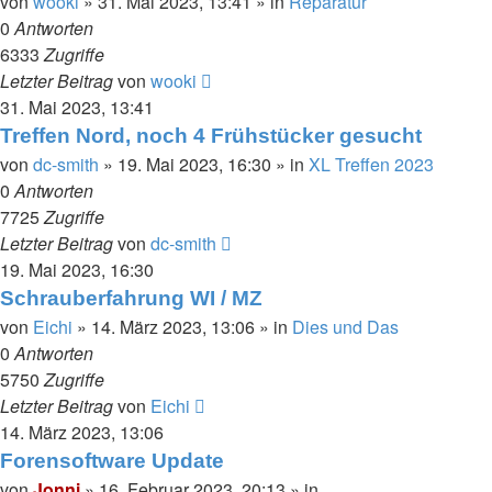
von
wooki
»
31. Mai 2023, 13:41
» in
Reparatur
0
Antworten
6333
Zugriffe
Letzter Beitrag
von
wooki
31. Mai 2023, 13:41
Treffen Nord, noch 4 Frühstücker gesucht
von
dc-smith
»
19. Mai 2023, 16:30
» in
XL Treffen 2023
0
Antworten
7725
Zugriffe
Letzter Beitrag
von
dc-smith
19. Mai 2023, 16:30
Schrauberfahrung WI / MZ
von
Eichi
»
14. März 2023, 13:06
» in
Dies und Das
0
Antworten
5750
Zugriffe
Letzter Beitrag
von
Eichi
14. März 2023, 13:06
Forensoftware Update
von
Jonni
»
16. Februar 2023, 20:13
» in