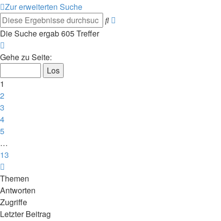
Zur erweiterten Suche
Suche
Erweiterte
Suche
Die Suche ergab 605 Treffer
Seite
1
Gehe zu Seite:
von
13
1
2
3
4
5
…
13
Nächste
Themen
Antworten
Zugriffe
Letzter Beitrag