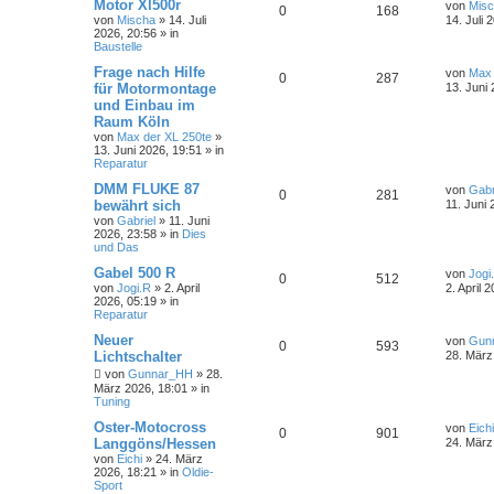
Motor Xl500r
von
Mis
0
168
von
Mischa
»
14. Juli
14. Juli 
2026, 20:56
» in
Baustelle
Frage nach Hilfe
von
Max 
0
287
für Motormontage
13. Juni
und Einbau im
Raum Köln
von
Max der XL 250te
»
13. Juni 2026, 19:51
» in
Reparatur
DMM FLUKE 87
von
Gabr
0
281
bewährt sich
11. Juni 
von
Gabriel
»
11. Juni
2026, 23:58
» in
Dies
und Das
Gabel 500 R
von
Jogi
0
512
von
Jogi.R
»
2. April
2. April 
2026, 05:19
» in
Reparatur
Neuer
von
Gun
0
593
Lichtschalter
28. März
von
Gunnar_HH
»
28.
März 2026, 18:01
» in
Tuning
Oster-Motocross
von
Eichi
0
901
Langgöns/Hessen
24. März
von
Eichi
»
24. März
2026, 18:21
» in
Oldie-
Sport