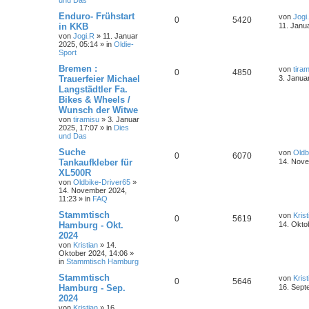
und Das
Enduro- Frühstart
von
Jogi
0
5420
in KKB
11. Janu
von
Jogi.R
»
11. Januar
2025, 05:14
» in
Oldie-
Sport
Bremen :
von
tira
0
4850
Trauerfeier Michael
3. Janua
Langstädtler Fa.
Bikes & Wheels /
Wunsch der Witwe
von
tiramisu
»
3. Januar
2025, 17:07
» in
Dies
und Das
Suche
von
Oldb
0
6070
Tankaufkleber für
14. Nove
XL500R
von
Oldbike-Driver65
»
14. November 2024,
11:23
» in
FAQ
Stammtisch
von
Krist
0
5619
Hamburg - Okt.
14. Okto
2024
von
Kristian
»
14.
Oktober 2024, 14:06
»
in
Stammtisch Hamburg
Stammtisch
von
Krist
0
5646
Hamburg - Sep.
16. Sept
2024
von
Kristian
»
16.