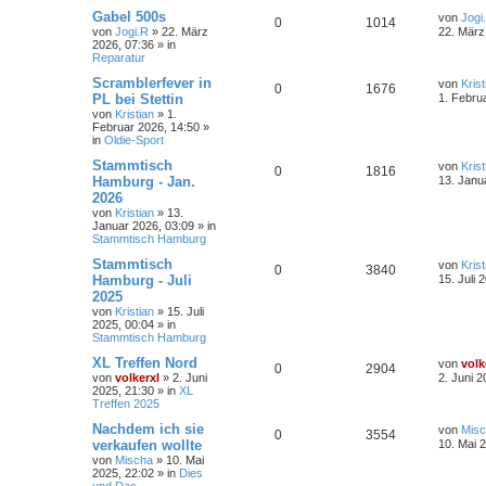
Gabel 500s
von
Jogi
0
1014
von
Jogi.R
»
22. März
22. März
2026, 07:36
» in
Reparatur
Scramblerfever in
von
Krist
0
1676
PL bei Stettin
1. Febru
von
Kristian
»
1.
Februar 2026, 14:50
»
in
Oldie-Sport
Stammtisch
von
Krist
0
1816
Hamburg - Jan.
13. Janu
2026
von
Kristian
»
13.
Januar 2026, 03:09
» in
Stammtisch Hamburg
Stammtisch
von
Krist
0
3840
Hamburg - Juli
15. Juli 
2025
von
Kristian
»
15. Juli
2025, 00:04
» in
Stammtisch Hamburg
XL Treffen Nord
von
volk
0
2904
von
volkerxl
»
2. Juni
2. Juni 2
2025, 21:30
» in
XL
Treffen 2025
Nachdem ich sie
von
Mis
0
3554
verkaufen wollte
10. Mai 
von
Mischa
»
10. Mai
2025, 22:02
» in
Dies