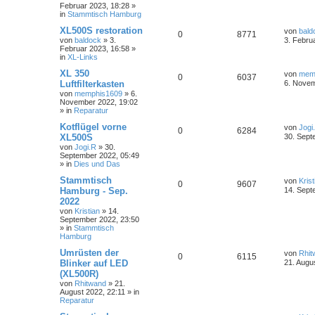
Februar 2023, 18:28
»
in
Stammtisch Hamburg
XL500S restoration
von
bald
0
8771
von
baldock
»
3.
3. Febru
Februar 2023, 16:58
»
in
XL-Links
XL 350
von
mem
0
6037
Luftfilterkasten
6. Novem
von
memphis1609
»
6.
November 2022, 19:02
» in
Reparatur
Kotflügel vorne
von
Jogi
0
6284
XL500S
30. Sept
von
Jogi.R
»
30.
September 2022, 05:49
» in
Dies und Das
Stammtisch
von
Krist
0
9607
Hamburg - Sep.
14. Sept
2022
von
Kristian
»
14.
September 2022, 23:50
» in
Stammtisch
Hamburg
Umrüsten der
von
Rhit
0
6115
Blinker auf LED
21. Augu
(XL500R)
von
Rhitwand
»
21.
August 2022, 22:11
» in
Reparatur