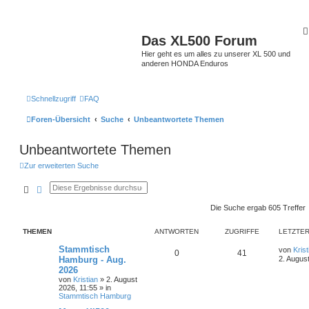
Das XL500 Forum
Hier geht es um alles zu unserer XL 500 und
anderen HONDA Enduros
Schnellzugriff
FAQ
Foren-Übersicht
Suche
Unbeantwortete Themen
Unbeantwortete Themen
Zur erweiterten Suche
Suche
Erweiterte Suche
Die Suche ergab 605 Treffer
THEMEN
ANTWORTEN
ZUGRIFFE
LETZTER
Stammtisch
von
Krist
0
41
Hamburg - Aug.
2. Augus
2026
von
Kristian
»
2. August
2026, 11:55
» in
Stammtisch Hamburg