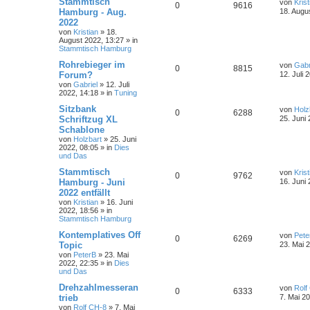
Stammtisch
von
Krist
0
9616
Hamburg - Aug.
18. Augu
2022
von
Kristian
»
18.
August 2022, 13:27
» in
Stammtisch Hamburg
Rohrebieger im
von
Gabr
0
8815
Forum?
12. Juli 
von
Gabriel
»
12. Juli
2022, 14:18
» in
Tuning
Sitzbank
von
Holz
0
6288
Schriftzug XL
25. Juni
Schablone
von
Holzbart
»
25. Juni
2022, 08:05
» in
Dies
und Das
Stammtisch
von
Krist
0
9762
Hamburg - Juni
16. Juni
2022 entfällt
von
Kristian
»
16. Juni
2022, 18:56
» in
Stammtisch Hamburg
Kontemplatives Off
von
Pete
0
6269
Topic
23. Mai 
von
PeterB
»
23. Mai
2022, 22:35
» in
Dies
und Das
Drehzahlmesseran
von
Rolf
0
6333
trieb
7. Mai 2
von
Rolf CH-8
»
7. Mai