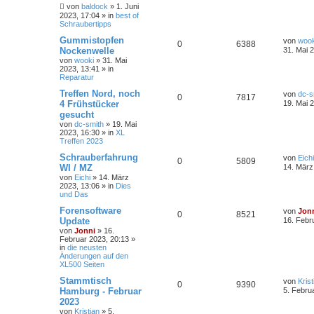
von
baldock
»
1. Juni
2023, 17:04
» in
best of
Schraubertipps
Gummistopfen
von
wook
0
6388
Nockenwelle
31. Mai 
von
wooki
»
31. Mai
2023, 13:41
» in
Reparatur
Treffen Nord, noch
von
dc-s
0
7817
4 Frühstücker
19. Mai 
gesucht
von
dc-smith
»
19. Mai
2023, 16:30
» in
XL
Treffen 2023
Schrauberfahrung
von
Eichi
0
5809
WI / MZ
14. März
von
Eichi
»
14. März
2023, 13:06
» in
Dies
und Das
Forensoftware
von
Jon
0
8521
Update
16. Febr
von
Jonni
»
16.
Februar 2023, 20:13
»
in
die neusten
Änderungen auf den
XL500 Seiten
Stammtisch
von
Krist
0
9390
Hamburg - Februar
5. Febru
2023
von
Kristian
»
5.