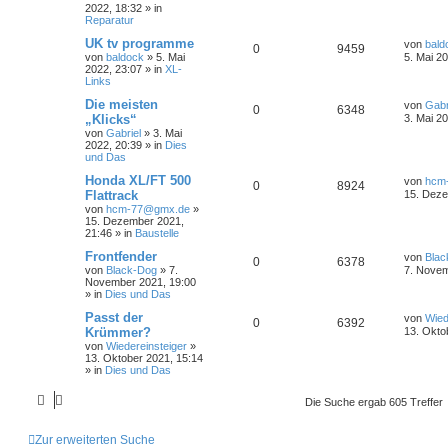
2022, 18:32
» in
Reparatur
UK tv programme
von
bald
0
9459
von
baldock
»
5. Mai
5. Mai 2
2022, 23:07
» in
XL-
Links
Die meisten
von
Gabr
0
6348
„Klicks“
3. Mai 2
von
Gabriel
»
3. Mai
2022, 20:39
» in
Dies
und Das
Honda XL/FT 500
von
hcm
0
8924
Flattrack
15. Deze
von
hcm-77@gmx.de
»
15. Dezember 2021,
21:46
» in
Baustelle
Frontfender
von
Blac
0
6378
von
Black-Dog
»
7.
7. Novem
November 2021, 19:00
» in
Dies und Das
Passt der
von
Wied
0
6392
Krümmer?
13. Okto
von
Wiedereinsteiger
»
13. Oktober 2021, 15:14
» in
Dies und Das
Die Suche ergab 605 Treffer
Zur erweiterten Suche