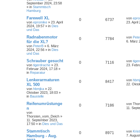
September 2024, 23:58
» in
Stammtisch
Hamburg
Farewell XL
von
epro
0
6737
von
epromike
»
23. April
23. April
2024, 19:57
» in
Dies
und Das
Radnabenmotor
von
Pete
0
7784
für die XL?
6. März 
von
PeterB
»
6. März
2024, 22:56
» in
Dies
und Das
Schrauber gesucht
von
tige
0
7116
von
tigerdrache
»
23.
23. Febr
Februar 2024, 17:18
»
in
Reparatur
Lenkerarmaturen
von
hbm
0
8417
XL 500
22. Okto
von
hbmjka
»
22.
Oktober 2023, 18:03
»
in
Baustelle
Reifenumrüstunge
von
Tho
0
7186
n
11. Sept
von
Thorsten_vom_Deich
»
11. September 2023,
17:50
» in
Dies und Das
Stammtisch
von
Krist
0
8971
Hamburg - Aug.
7. Augus