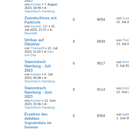
2023
von
Kristian
»
7. August
2023, 18:49
» in
Stammtisch Hamburg
Zuendschloss mit
von
Gun
0
8054
Parklicht
15. Juli 
von
Gunnar_HH
»
15.
Juli 2023, 21:37
» in
Baustelle
Umbau auf
von
Tho
0
6839
Ölkühler
13. Juli 
von
ThomasB
»
13. Juli
2023, 11:03
» in
Dies
und Das
Stammtisch
von
Krist
0
9017
Hamburg - Juli
5. Juli 2
2023
von
Kristian
»
5. Juli
2023, 00:48
» in
Stammtisch Hamburg
Stammtisch
von
Krist
0
9114
Hamburg - Juni
12. Juni
2023
von
Kristian
»
12. Juni
2023, 23:46
» in
Stammtisch Hamburg
Ersetzen des
von
bald
0
8304
defekten
1. Juni 2
Signalrelais im
Inneren