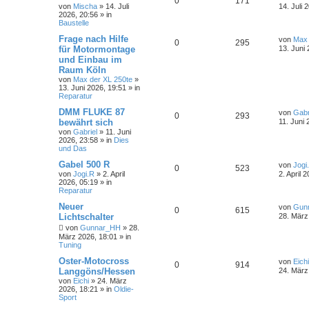
0
171
von
Mischa
»
14. Juli
14. Juli 
2026, 20:56
» in
Baustelle
Frage nach Hilfe
von
Max 
0
295
für Motormontage
13. Juni
und Einbau im
Raum Köln
von
Max der XL 250te
»
13. Juni 2026, 19:51
» in
Reparatur
DMM FLUKE 87
von
Gabr
0
293
bewährt sich
11. Juni 
von
Gabriel
»
11. Juni
2026, 23:58
» in
Dies
und Das
Gabel 500 R
von
Jogi
0
523
von
Jogi.R
»
2. April
2. April 
2026, 05:19
» in
Reparatur
Neuer
von
Gun
0
615
Lichtschalter
28. März
von
Gunnar_HH
»
28.
März 2026, 18:01
» in
Tuning
Oster-Motocross
von
Eichi
0
914
Langgöns/Hessen
24. März
von
Eichi
»
24. März
2026, 18:21
» in
Oldie-
Sport