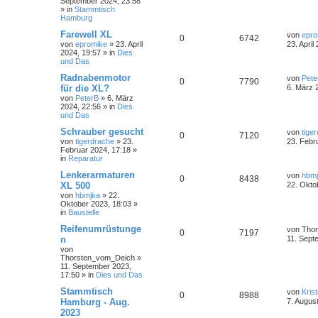
September 2024, 23:58
» in
Stammtisch
Hamburg
Farewell XL
von
epro
0
6742
von
epromike
»
23. April
23. April
2024, 19:57
» in
Dies
und Das
Radnabenmotor
von
Pete
0
7790
für die XL?
6. März 
von
PeterB
»
6. März
2024, 22:56
» in
Dies
und Das
Schrauber gesucht
von
tige
0
7120
von
tigerdrache
»
23.
23. Febr
Februar 2024, 17:18
»
in
Reparatur
Lenkerarmaturen
von
hbm
0
8438
XL 500
22. Okto
von
hbmjka
»
22.
Oktober 2023, 18:03
»
in
Baustelle
Reifenumrüstunge
von
Tho
0
7197
n
11. Sept
von
Thorsten_vom_Deich
»
11. September 2023,
17:50
» in
Dies und Das
Stammtisch
von
Krist
0
8988
Hamburg - Aug.
7. Augus
2023