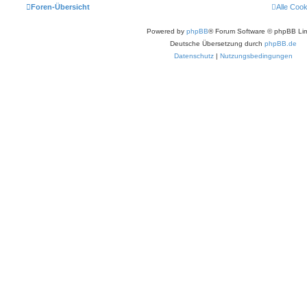
Foren-Übersicht
Alle Coo
Powered by
phpBB
® Forum Software © phpBB Lim
Deutsche Übersetzung durch
phpBB.de
Datenschutz
|
Nutzungsbedingungen