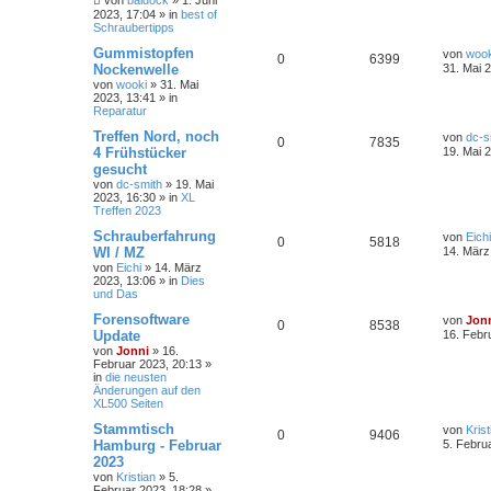
von
baldock
»
1. Juni
2023, 17:04
» in
best of
Schraubertipps
Gummistopfen
von
wook
0
6399
Nockenwelle
31. Mai 
von
wooki
»
31. Mai
2023, 13:41
» in
Reparatur
Treffen Nord, noch
von
dc-s
0
7835
4 Frühstücker
19. Mai 
gesucht
von
dc-smith
»
19. Mai
2023, 16:30
» in
XL
Treffen 2023
Schrauberfahrung
von
Eichi
0
5818
WI / MZ
14. März
von
Eichi
»
14. März
2023, 13:06
» in
Dies
und Das
Forensoftware
von
Jon
0
8538
Update
16. Febr
von
Jonni
»
16.
Februar 2023, 20:13
»
in
die neusten
Änderungen auf den
XL500 Seiten
Stammtisch
von
Krist
0
9406
Hamburg - Februar
5. Febru
2023
von
Kristian
»
5.
Februar 2023, 18:28
»