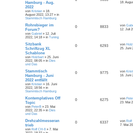
Hamburg - Aug.
18. Augu
2022
von
Kristian
»
18.
August 2022, 13:27
» in
Stammtisch Hamburg
Rohrebieger im
von
Gabr
0
8833
Forum?
12. Juli 
von
Gabriel
»
12. Juli
2022, 14:18
» in
Tuning
Sitzbank
von
Holz
0
6293
Schriftzug XL
25. Juni
Schablone
von
Holzbart
»
25. Juni
2022, 08:05
» in
Dies
und Das
Stammtisch
von
Krist
0
9775
Hamburg - Juni
16. Juni
2022 entfällt
von
Kristian
»
16. Juni
2022, 18:56
» in
Stammtisch Hamburg
Kontemplatives Off
von
Pete
0
6275
Topic
23. Mai 
von
PeterB
»
23. Mai
2022, 22:35
» in
Dies
und Das
Drehzahlmesseran
von
Rolf
0
6337
trieb
7. Mai 2
von
Rolf CH-8
»
7. Mai
2022, 18:32
» in