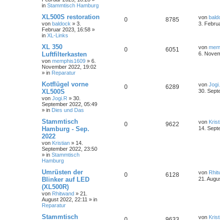
in
Stammtisch Hamburg
XL500S restoration
von
bald
0
8785
von
baldock
»
3.
3. Febru
Februar 2023, 16:58
»
in
XL-Links
XL 350
von
mem
0
6051
Luftfilterkasten
6. Novem
von
memphis1609
»
6.
November 2022, 19:02
» in
Reparatur
Kotflügel vorne
von
Jogi
0
6289
XL500S
30. Sept
von
Jogi.R
»
30.
September 2022, 05:49
» in
Dies und Das
Stammtisch
von
Krist
0
9622
Hamburg - Sep.
14. Sept
2022
von
Kristian
»
14.
September 2022, 23:50
» in
Stammtisch
Hamburg
Umrüsten der
von
Rhit
0
6128
Blinker auf LED
21. Augu
(XL500R)
von
Rhitwand
»
21.
August 2022, 22:11
» in
Reparatur
Stammtisch
von
Krist
0
9633