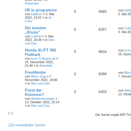
Reparatur
UK tv programme
von
bald
0
9485
von
baldock
»
5. Mai
5. Mai 2
2022, 23:07
» in
XL-
Links
Die meisten
von
Gabr
0
6357
„Klicks“
3. Mai 2
von
Gabriel
»
3. Mai
2022, 20:39
» in
Dies
und Das
Honda XL/FT 500
von
hcm
0
8934
Flattrack
15. Deze
von
hcm-77@gmx.de
»
15. Dezember 2021,
21:46
» in
Baustelle
Frontfender
von
Blac
0
6386
von
Black-Dog
»
7.
7. Novem
November 2021, 19:00
» in
Dies und Das
Passt der
von
Wied
0
6403
Krümmer?
13. Okto
von
Wiedereinsteiger
»
13. Oktober 2021, 15:14
» in
Dies und Das
Die Suche ergab 605 Tre
Zur erweiterten Suche