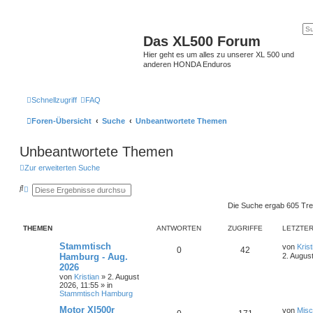
Das XL500 Forum
Hier geht es um alles zu unserer XL 500 und
anderen HONDA Enduros
Schnellzugriff
FAQ
Foren-Übersicht
Suche
Unbeantwortete Themen
Unbeantwortete Themen
Zur erweiterten Suche
S
E
u
r
c
w
Die Suche ergab 605 Tre
h
e
e
i
THEMEN
ANTWORTEN
ZUGRIFFE
LETZTER
t
e
Stammtisch
r
von
Krist
0
42
t
Hamburg - Aug.
2. Augus
e
2026
S
von
Kristian
»
2. August
u
2026, 11:55
» in
c
Stammtisch Hamburg
h
e
Motor Xl500r
von
Mis