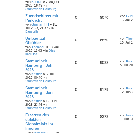
von
Kristian
»
7. August
2023, 18:49
» in
Stammtisch Hamburg
Zuendschloss mit
von
Gun
0
8070
Parklicht
15. Juli 
von
Gunnar_HH
»
15.
Juli 2023, 21:37
» in
Baustelle
Umbau auf
von
Tho
0
6850
Ölkühler
13. Juli 
von
ThomasB
»
13. Juli
2023, 11:03
» in
Dies
und Das
Stammtisch
von
Krist
0
9038
Hamburg - Juli
5. Juli 2
2023
von
Kristian
»
5. Juli
2023, 00:48
» in
Stammtisch Hamburg
Stammtisch
von
Krist
0
9129
Hamburg - Juni
12. Juni
2023
von
Kristian
»
12. Juni
2023, 23:46
» in
Stammtisch Hamburg
Ersetzen des
von
bald
0
8323
defekten
1. Juni 2
Signalrelais im
Inneren