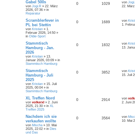
Gabel 500s
von
Jogi
0
1029
von
Jogi.R
»
22. März
22. März
2026, 07:36
» in
Reparatur
Scramblerfever in
von
Krist
0
1689
PL bei Stettin
1. Febru
von
Kristian
»
1.
Februar 2026, 14:50
»
in
Oldie-Sport
Stammtisch
von
Krist
0
1832
Hamburg - Jan.
13. Janu
2026
von
Kristian
»
13.
Januar 2026, 03:09
» in
Stammtisch Hamburg
Stammtisch
von
Krist
0
3852
Hamburg - Juli
15. Juli 
2025
von
Kristian
»
15. Juli
2025, 00:04
» in
Stammtisch Hamburg
XL Treffen Nord
von
volk
0
2914
von
volkerxl
»
2. Juni
2. Juni 2
2025, 21:30
» in
XL
Treffen 2025
Nachdem ich sie
von
Mis
0
3564
verkaufen wollte
10. Mai 
von
Mischa
»
10. Mai
2025, 22:02
» in
Dies
und Das