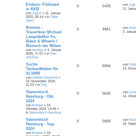
Enduro- Frühstart
von
Jogi
0
5435
in KKB
11. Janu
von
Jogi.R
»
11. Januar
2025, 05:14
» in
Oldie-
Sport
Bremen :
von
tira
0
4861
Trauerfeier Michael
3. Janua
Langstädtler Fa.
Bikes & Wheels /
Wunsch der Witwe
von
tiramisu
»
3. Januar
2025, 17:07
» in
Dies
und Das
Suche
von
Oldb
0
6084
Tankaufkleber für
14. Nove
XL500R
von
Oldbike-Driver65
»
14. November 2024,
11:23
» in
FAQ
Stammtisch
von
Krist
0
5635
Hamburg - Okt.
14. Okto
2024
von
Kristian
»
14.
Oktober 2024, 14:06
»
in
Stammtisch Hamburg
Stammtisch
von
Krist
0
5666
Hamburg - Sep.
16. Sept
2024
von
Kristian
»
16.