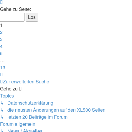
Seite
1
Gehe zu Seite:
von
13
1
2
3
4
5
…
13
Nächste
Zur erweiterten Suche
Gehe zu
Topics
↳ Datenschutzerklärung
↳ die neusten Änderungen auf den XL500 Seiten
↳ letzten 20 Beiträge im Forum
Forum allgemein
↳ News / Aktuelles