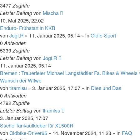
3477
Zugriffe
Letzter Beitrag
von
Mischa
10. Mai 2025, 22:02
Enduro- Frühstart in KKB
von
Jogi.R
»
11. Januar 2025, 05:14
» in
Oldie-Sport
0
Antworten
5339
Zugriffe
Letzter Beitrag
von
Jogi.R
11. Januar 2025, 05:14
Bremen : Trauerfeier Michael Langstädtler Fa. Bikes & Wheels /
Wunsch der Witwe
von
tiramisu
»
3. Januar 2025, 17:07
» in
Dies und Das
0
Antworten
4792
Zugriffe
Letzter Beitrag
von
tiramisu
3. Januar 2025, 17:07
Suche Tankaufkleber für XL500R
von
Oldbike-Driver65
»
14. November 2024, 11:23
» in
FAQ