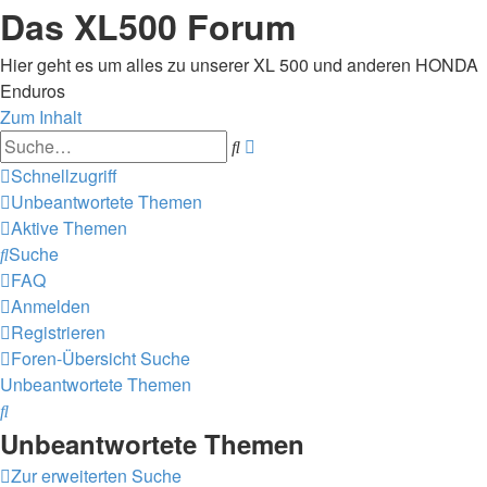
Das XL500 Forum
Hier geht es um alles zu unserer XL 500 und anderen HONDA
Enduros
Zum Inhalt
Erweiterte
Suche
Suche
Schnellzugriff
Unbeantwortete Themen
Aktive Themen
Suche
FAQ
Anmelden
Registrieren
Foren-Übersicht
Suche
Unbeantwortete Themen
Suche
Unbeantwortete Themen
Zur erweiterten Suche