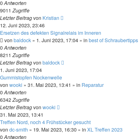
0
Antworten
9011
Zugriffe
Letzter Beitrag
von
Kristian
12. Juni 2023, 23:46
Ersetzen des defekten Signalrelais im Inneren
von
baldock
»
1. Juni 2023, 17:04
» in
best of Schraubertipps
0
Antworten
8211
Zugriffe
Letzter Beitrag
von
baldock
1. Juni 2023, 17:04
Gummistopfen Nockenwelle
von
wooki
»
31. Mai 2023, 13:41
» in
Reparatur
0
Antworten
6342
Zugriffe
Letzter Beitrag
von
wooki
31. Mai 2023, 13:41
Treffen Nord, noch 4 Frühstücker gesucht
von
dc-smith
»
19. Mai 2023, 16:30
» in
XL Treffen 2023
0
Antworten