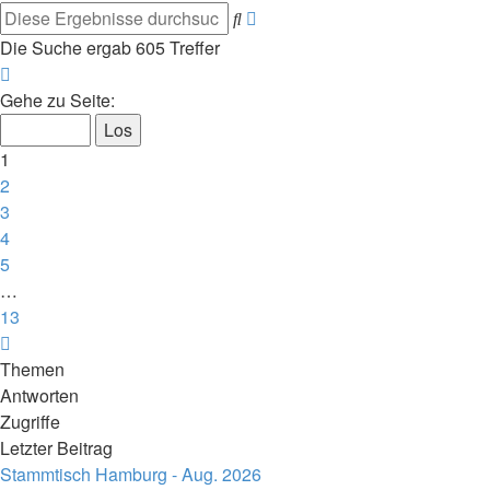
Erweiterte
Suche
Suche
Die Suche ergab 605 Treffer
Seite
1
Gehe zu Seite:
von
13
1
2
3
4
5
…
13
Nächste
Themen
Antworten
Zugriffe
Letzter Beitrag
Stammtisch Hamburg - Aug. 2026