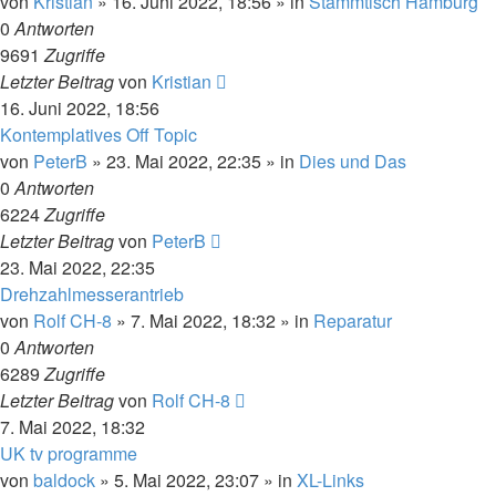
von
Kristian
»
16. Juni 2022, 18:56
» in
Stammtisch Hamburg
0
Antworten
9691
Zugriffe
Letzter Beitrag
von
Kristian
16. Juni 2022, 18:56
Kontemplatives Off Topic
von
PeterB
»
23. Mai 2022, 22:35
» in
Dies und Das
0
Antworten
6224
Zugriffe
Letzter Beitrag
von
PeterB
23. Mai 2022, 22:35
Drehzahlmesserantrieb
von
Rolf CH-8
»
7. Mai 2022, 18:32
» in
Reparatur
0
Antworten
6289
Zugriffe
Letzter Beitrag
von
Rolf CH-8
7. Mai 2022, 18:32
UK tv programme
von
baldock
»
5. Mai 2022, 23:07
» in
XL-Links