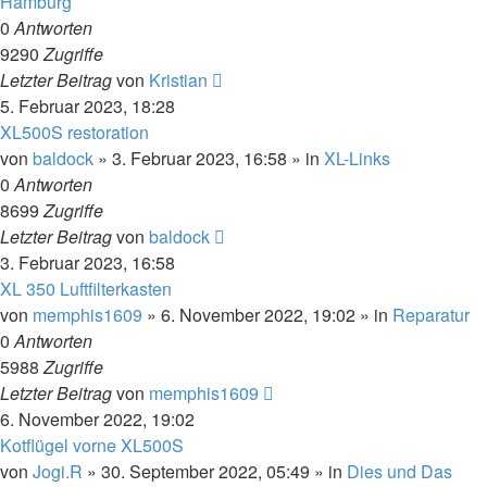
Hamburg
0
Antworten
9290
Zugriffe
Letzter Beitrag
von
Kristian
5. Februar 2023, 18:28
XL500S restoration
von
baldock
»
3. Februar 2023, 16:58
» in
XL-Links
0
Antworten
8699
Zugriffe
Letzter Beitrag
von
baldock
3. Februar 2023, 16:58
XL 350 Luftfilterkasten
von
memphis1609
»
6. November 2022, 19:02
» in
Reparatur
0
Antworten
5988
Zugriffe
Letzter Beitrag
von
memphis1609
6. November 2022, 19:02
Kotflügel vorne XL500S
von
Jogi.R
»
30. September 2022, 05:49
» in
Dies und Das