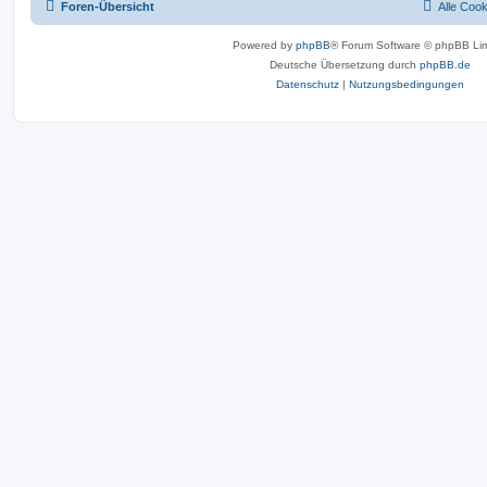
Foren-Übersicht
Alle Coo
Powered by
phpBB
® Forum Software © phpBB Lim
Deutsche Übersetzung durch
phpBB.de
Datenschutz
|
Nutzungsbedingungen