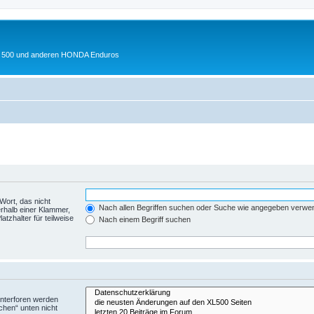
 XL 500 und anderen HONDA Enduros
Wort, das nicht
Nach allen Begriffen suchen oder Suche wie angegeben verwe
rhalb einer Klammer,
tzhalter für teilweise
Nach einem Begriff suchen
Unterforen werden
chen“ unten nicht