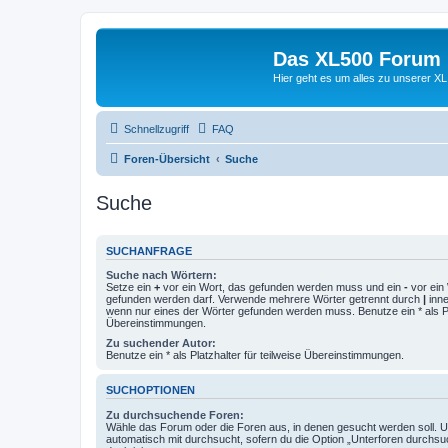
Das XL500 Forum
Hier geht es um alles zu unserer
Schnellzugriff
FAQ
Foren-Übersicht
Suche
Suche
SUCHANFRAGE
Suche nach Wörtern:
Setze ein
+
vor ein Wort, das gefunden werden muss und ein
-
vor ein 
gefunden werden darf. Verwende mehrere Wörter getrennt durch
|
inne
wenn nur eines der Wörter gefunden werden muss. Benutze ein * als Pla
Übereinstimmungen.
Zu suchender Autor:
Benutze ein * als Platzhalter für teilweise Übereinstimmungen.
SUCHOPTIONEN
Zu durchsuchende Foren:
Wähle das Forum oder die Foren aus, in denen gesucht werden soll. 
automatisch mit durchsucht, sofern du die Option „Unterforen durchsu