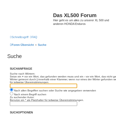
Das XL500 Forum
Hier geht es um alles zu unserer XL 500 und
anderen HONDA Enduros
Schnellzugriff
FAQ
Foren-Übersicht
Suche
Suche
SUCHANFRAGE
Suche nach Wörtern:
Setze ein
+
vor ein Wort, das gefunden werden muss und ein
-
vor ein Wort, das nicht 
Wörter getrennt durch
|
innerhalb einer Klammer, wenn nur eines der Wörter gefunden we
für teilweise Übereinstimmungen.
Nach allen Begriffen suchen oder Suche wie angegeben verwenden
Nach einem Begriff suchen
Zu suchender Autor:
Benutze ein * als Platzhalter für teilweise Übereinstimmungen.
SUCHOPTIONEN