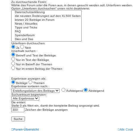
Zu durchsuchende Foren:
Wähle das Forum oder die Foren aus, in denen gesucht werden soll. Unterforen werden a
Option „Unterforen durchsuchen“ unten nicht deaktivierst.
Unterforen durchsuchen:
Ja
Nein
Innerhalb suchen:
Betreff und Text der Beiträge
Nur im Text der Beiträge
Nur im Betreff der Themen
Nur im ersten Beitrag der Themen
Ergebnisse anzeigen als:
Beiträge
Themen
Ergebnisse sortieren nach:
Aufsteigend
Absteigend
Suchzeitraum begrenzen:
Die ersten:
Stelle 0 als Wert ein, damit der komplette Beitrag angezeigt wird.
Zeichen der Beiträge anzeigen
Foren-Übersicht
Alle Coo