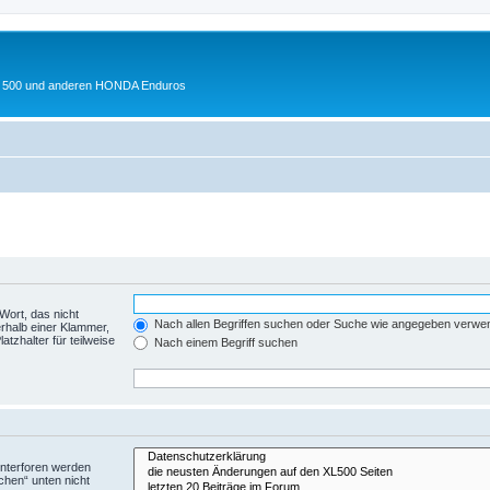
 XL 500 und anderen HONDA Enduros
Wort, das nicht
Nach allen Begriffen suchen oder Suche wie angegeben verwe
rhalb einer Klammer,
tzhalter für teilweise
Nach einem Begriff suchen
Unterforen werden
chen“ unten nicht