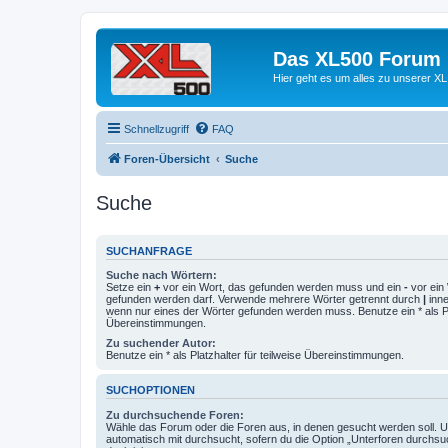
Das XL500 Forum
Hier geht es um alles zu unserer
Schnellzugriff
FAQ
Foren-Übersicht
Suche
Suche
SUCHANFRAGE
Suche nach Wörtern:
Setze ein
+
vor ein Wort, das gefunden werden muss und ein
-
vor ein 
gefunden werden darf. Verwende mehrere Wörter getrennt durch
|
inne
wenn nur eines der Wörter gefunden werden muss. Benutze ein * als Pla
Übereinstimmungen.
Zu suchender Autor:
Benutze ein * als Platzhalter für teilweise Übereinstimmungen.
SUCHOPTIONEN
Zu durchsuchende Foren:
Wähle das Forum oder die Foren aus, in denen gesucht werden soll. 
automatisch mit durchsucht, sofern du die Option „Unterforen durchsu