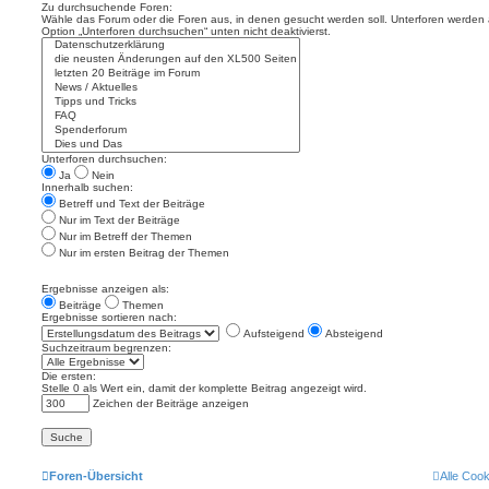
Zu durchsuchende Foren:
Wähle das Forum oder die Foren aus, in denen gesucht werden soll. Unterforen werden a
Option „Unterforen durchsuchen“ unten nicht deaktivierst.
Unterforen durchsuchen:
Ja
Nein
Innerhalb suchen:
Betreff und Text der Beiträge
Nur im Text der Beiträge
Nur im Betreff der Themen
Nur im ersten Beitrag der Themen
Ergebnisse anzeigen als:
Beiträge
Themen
Ergebnisse sortieren nach:
Aufsteigend
Absteigend
Suchzeitraum begrenzen:
Die ersten:
Stelle 0 als Wert ein, damit der komplette Beitrag angezeigt wird.
Zeichen der Beiträge anzeigen
Foren-Übersicht
Alle Coo