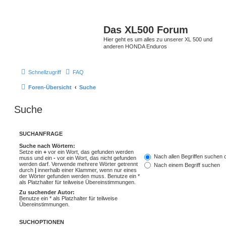
Das XL500 Forum
Hier geht es um alles zu unserer XL 500 und
anderen HONDA Enduros
Schnellzugriff
FAQ
Foren-Übersicht
Suche
Suche
SUCHANFRAGE
Suche nach Wörtern:
Setze ein
+
vor ein Wort, das gefunden werden
Nach allen Begriffen suchen
muss und ein
-
vor ein Wort, das nicht gefunden
werden darf. Verwende mehrere Wörter getrennt
Nach einem Begriff suchen
durch
|
innerhalb einer Klammer, wenn nur eines
der Wörter gefunden werden muss. Benutze ein *
als Platzhalter für teilweise Übereinstimmungen.
Zu suchender Autor:
Benutze ein * als Platzhalter für teilweise
Übereinstimmungen.
SUCHOPTIONEN