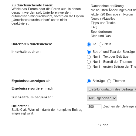
Zu durchsuchende Foren:
Wähle das Forum oder die Foren aus, in denen
gesucht werden soll. Unterforen werden
automatisch mit durchsucht, sofern du die Option
„Unterforen durchsuchen“ unten nicht
deaktivierst.
Unterforen durchsuchen:
Ja
Nein
Innerhalb suchen:
Betreff und Text der Beiträge
Nur im Text der Beiträge
Nur im Betreff der Themen
Nur im ersten Beitrag der T
Ergebnisse anzeigen als:
Beiträge
Themen
Ergebnisse sortieren nach:
Suchzeitraum begrenzen:
Die ersten:
Zeichen der Beiträge 
Stelle 0 als Wert ein, damit der komplette Beitrag
angezeigt wird.