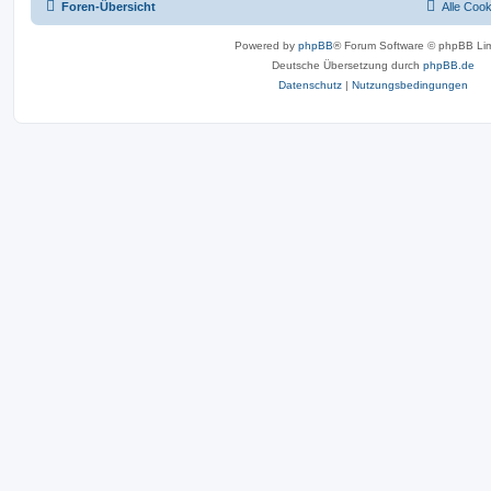
Foren-Übersicht
Alle Coo
Powered by
phpBB
® Forum Software © phpBB Lim
Deutsche Übersetzung durch
phpBB.de
Datenschutz
|
Nutzungsbedingungen