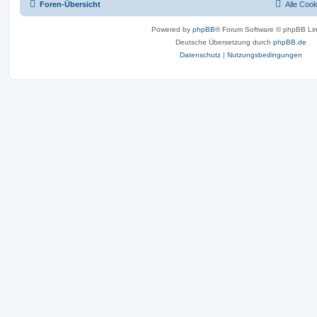
Foren-Übersicht
Alle Coo
Powered by
phpBB
® Forum Software © phpBB Lim
Deutsche Übersetzung durch
phpBB.de
Datenschutz
|
Nutzungsbedingungen