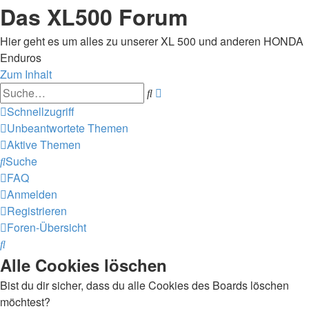
Das XL500 Forum
Hier geht es um alles zu unserer XL 500 und anderen HONDA
Enduros
Zum Inhalt
Erweiterte
Suche
Suche
Schnellzugriff
Unbeantwortete Themen
Aktive Themen
Suche
FAQ
Anmelden
Registrieren
Foren-Übersicht
Suche
Alle Cookies löschen
Bist du dir sicher, dass du alle Cookies des Boards löschen
möchtest?