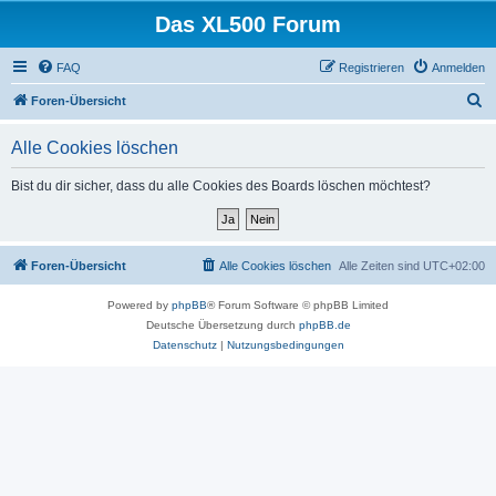
Das XL500 Forum
FAQ
Registrieren
Anmelden
S
Foren-Übersicht
u
Alle Cookies löschen
c
h
Bist du dir sicher, dass du alle Cookies des Boards löschen möchtest?
e
Foren-Übersicht
Alle Cookies löschen
Alle Zeiten sind
UTC+02:00
Powered by
phpBB
® Forum Software © phpBB Limited
Deutsche Übersetzung durch
phpBB.de
Datenschutz
|
Nutzungsbedingungen