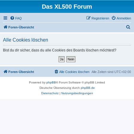
Das XL500 Forum
FAQ
Registrieren
Anmelden
S
Foren-Übersicht
u
Alle Cookies löschen
c
h
Bist du dir sicher, dass du alle Cookies des Boards löschen möchtest?
e
Foren-Übersicht
Alle Cookies löschen
Alle Zeiten sind
UTC+02:00
Powered by
phpBB
® Forum Software © phpBB Limited
Deutsche Übersetzung durch
phpBB.de
Datenschutz
|
Nutzungsbedingungen