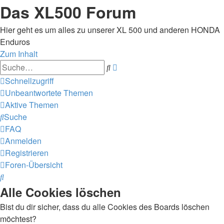
Das XL500 Forum
Hier geht es um alles zu unserer XL 500 und anderen HONDA
Enduros
Zum Inhalt
Erweiterte
Suche
Suche
Schnellzugriff
Unbeantwortete Themen
Aktive Themen
Suche
FAQ
Anmelden
Registrieren
Foren-Übersicht
Suche
Alle Cookies löschen
Bist du dir sicher, dass du alle Cookies des Boards löschen
möchtest?