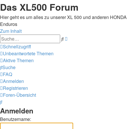
Das XL500 Forum
Hier geht es um alles zu unserer XL 500 und anderen HONDA
Enduros
Zum Inhalt
Erweiterte
Suche
Suche
Schnellzugriff
Unbeantwortete Themen
Aktive Themen
Suche
FAQ
Anmelden
Registrieren
Foren-Übersicht
Suche
Anmelden
Benutzername: