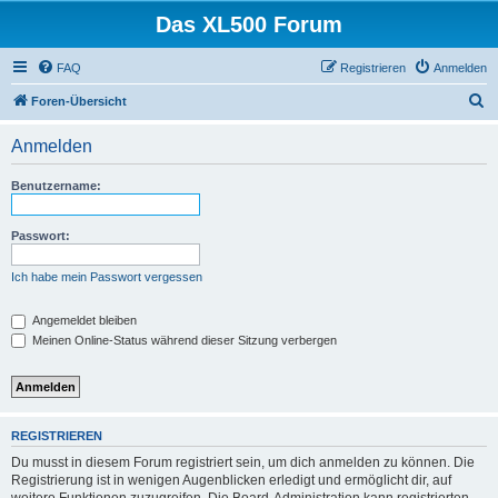
Das XL500 Forum
FAQ
Registrieren
Anmelden
S
Foren-Übersicht
u
Anmelden
c
h
Benutzername:
e
Passwort:
Ich habe mein Passwort vergessen
Angemeldet bleiben
Meinen Online-Status während dieser Sitzung verbergen
REGISTRIEREN
Du musst in diesem Forum registriert sein, um dich anmelden zu können. Die
Registrierung ist in wenigen Augenblicken erledigt und ermöglicht dir, auf
weitere Funktionen zuzugreifen. Die Board-Administration kann registrierten