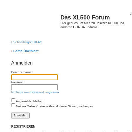
Das XL500 Forum
Hier geht es um alles zu unserer XL 500 und
anderen HONDA Enduros
Schnellzugriff
FAQ
Foren-Übersicht
Anmelden
Benutzername:
Passwort:
Ich habe mein Passwort vergessen
Angemeldet bleiben
Meinen Online-Status während dieser Sitzung verbergen
REGISTRIEREN