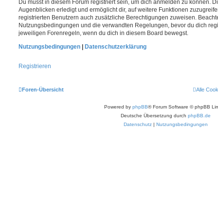
Du musst in diesem Forum registriert sein, um dich anmelden zu können. Di
Augenblicken erledigt und ermöglicht dir, auf weitere Funktionen zuzugreif
registrierten Benutzern auch zusätzliche Berechtigungen zuweisen. Beachte
Nutzungsbedingungen und die verwandten Regelungen, bevor du dich registr
jeweiligen Forenregeln, wenn du dich in diesem Board bewegst.
Nutzungsbedingungen
|
Datenschutzerklärung
Registrieren
Foren-Übersicht
Alle Coo
Powered by
phpBB
® Forum Software © phpBB Lim
Deutsche Übersetzung durch
phpBB.de
Datenschutz
|
Nutzungsbedingungen