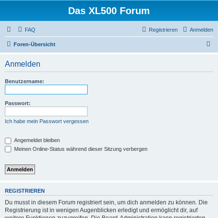
Das XL500 Forum
FAQ
Registrieren
Anmelden
S
Foren-Übersicht
u
Anmelden
c
h
Benutzername:
e
Passwort:
Ich habe mein Passwort vergessen
Angemeldet bleiben
Meinen Online-Status während dieser Sitzung verbergen
REGISTRIEREN
Du musst in diesem Forum registriert sein, um dich anmelden zu können. Die
Registrierung ist in wenigen Augenblicken erledigt und ermöglicht dir, auf
weitere Funktionen zuzugreifen. Die Board-Administration kann registrierten