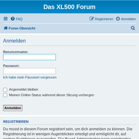
Das XL500 Forum
FAQ
Registrieren
Anmelden
S
Foren-Übersicht
u
Anmelden
c
h
Benutzername:
e
Passwort:
Ich habe mein Passwort vergessen
Angemeldet bleiben
Meinen Online-Status während dieser Sitzung verbergen
REGISTRIEREN
Du musst in diesem Forum registriert sein, um dich anmelden zu können. Die
Registrierung ist in wenigen Augenblicken erledigt und ermöglicht dir, auf
weitere Funktionen zuzugreifen. Die Board-Administration kann registrierten