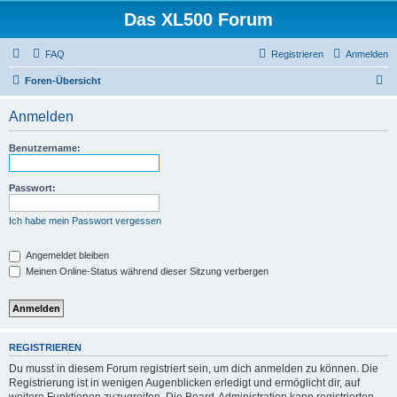
Das XL500 Forum
FAQ
Registrieren
Anmelden
S
Foren-Übersicht
u
Anmelden
c
h
Benutzername:
e
Passwort:
Ich habe mein Passwort vergessen
Angemeldet bleiben
Meinen Online-Status während dieser Sitzung verbergen
REGISTRIEREN
Du musst in diesem Forum registriert sein, um dich anmelden zu können. Die
Registrierung ist in wenigen Augenblicken erledigt und ermöglicht dir, auf
weitere Funktionen zuzugreifen. Die Board-Administration kann registrierten