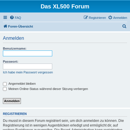
Das XL500 Forum
FAQ
Registrieren
Anmelden
S
Foren-Übersicht
u
Anmelden
c
h
Benutzername:
e
Passwort:
Ich habe mein Passwort vergessen
Angemeldet bleiben
Meinen Online-Status während dieser Sitzung verbergen
REGISTRIEREN
Du musst in diesem Forum registriert sein, um dich anmelden zu können. Die
Registrierung ist in wenigen Augenblicken erledigt und ermöglicht dir, auf
weitere Funktionen zuzugreifen. Die Board-Administration kann registrierten