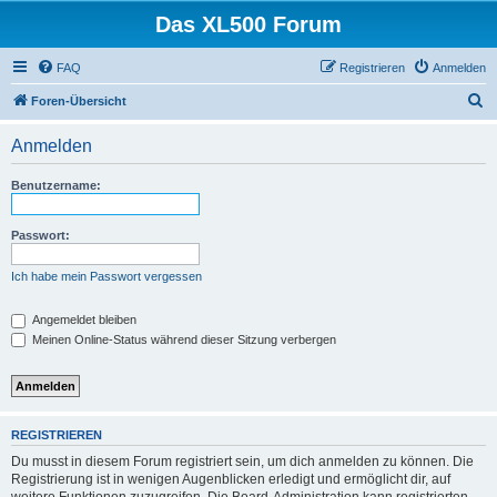
Das XL500 Forum
FAQ
Registrieren
Anmelden
S
Foren-Übersicht
u
Anmelden
c
h
Benutzername:
e
Passwort:
Ich habe mein Passwort vergessen
Angemeldet bleiben
Meinen Online-Status während dieser Sitzung verbergen
REGISTRIEREN
Du musst in diesem Forum registriert sein, um dich anmelden zu können. Die
Registrierung ist in wenigen Augenblicken erledigt und ermöglicht dir, auf
weitere Funktionen zuzugreifen. Die Board-Administration kann registrierten