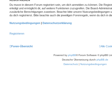
REGISTRIEREN
Du musst in diesem Forum registriert sein, um dich anmelden zu können. Die Registr
erledigt und ermöglicht dir, auf weitere Funktionen zuzugreifen. Die Board-Administra
zusätzliche Berechtigungen zuweisen. Beachte bitte unsere Nutzungsbedingungen 
du dich registrierst. Bitte beachte auch die jeweiligen Forenregeln, wenn du dich in
Nutzungsbedingungen
|
Datenschutzerklärung
Registrieren
Foren-Übersicht
Alle Coo
Powered by
phpBB
® Forum Software © phpBB Lim
Deutsche Übersetzung durch
phpBB.de
Datenschutz
|
Nutzungsbedingungen