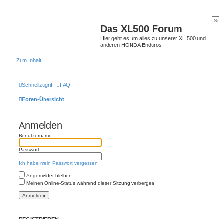
Das XL500 Forum
Hier geht es um alles zu unserer XL 500 und
anderen HONDA Enduros
Zum Inhalt
Schnellzugriff
FAQ
Foren-Übersicht
Anmelden
Benutzername:
Passwort:
Ich habe mein Passwort vergessen
Angemeldet bleiben
Meinen Online-Status während dieser Sitzung verbergen