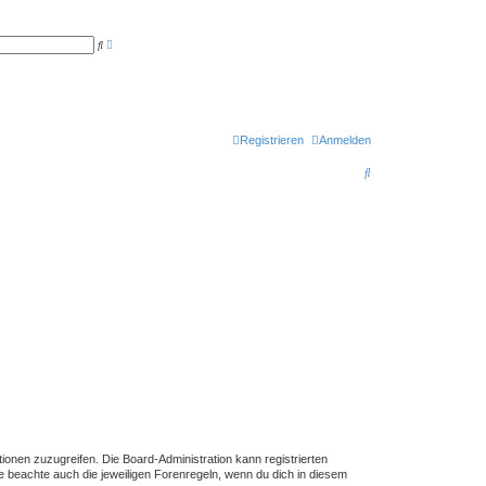
E
S
r
u
w
c
e
h
i
e
t
e
r
t
Registrieren
Anmelden
e
S
S
u
c
u
h
e
c
h
e
tionen zuzugreifen. Die Board-Administration kann registrierten
 beachte auch die jeweiligen Forenregeln, wenn du dich in diesem