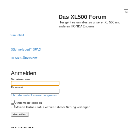
Das XL500 Forum
Hier geht es um alles zu unserer XL 500 und
anderen HONDA Enduros
Zum Inhalt
Schnellzugriff
FAQ
Foren-Übersicht
Anmelden
Benutzername:
Passwort:
Ich habe mein Passwort vergessen
Angemeldet bleiben
Meinen Online-Status während dieser Sitzung verbergen