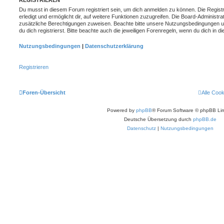
REGISTRIEREN
Du musst in diesem Forum registriert sein, um dich anmelden zu können. Die Registr
erledigt und ermöglicht dir, auf weitere Funktionen zuzugreifen. Die Board-Administra
zusätzliche Berechtigungen zuweisen. Beachte bitte unsere Nutzungsbedingungen 
du dich registrierst. Bitte beachte auch die jeweiligen Forenregeln, wenn du dich in
Nutzungsbedingungen
|
Datenschutzerklärung
Registrieren
Foren-Übersicht
Alle Coo
Powered by
phpBB
® Forum Software © phpBB Lim
Deutsche Übersetzung durch
phpBB.de
Datenschutz
|
Nutzungsbedingungen