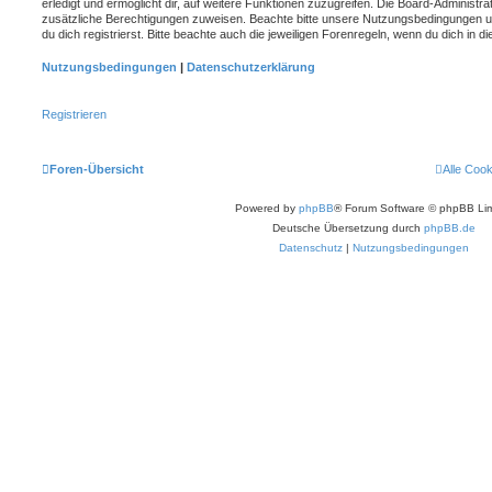
erledigt und ermöglicht dir, auf weitere Funktionen zuzugreifen. Die Board-Administra
zusätzliche Berechtigungen zuweisen. Beachte bitte unsere Nutzungsbedingungen 
du dich registrierst. Bitte beachte auch die jeweiligen Forenregeln, wenn du dich in
Nutzungsbedingungen
|
Datenschutzerklärung
Registrieren
Foren-Übersicht
Alle Coo
Powered by
phpBB
® Forum Software © phpBB Lim
Deutsche Übersetzung durch
phpBB.de
Datenschutz
|
Nutzungsbedingungen