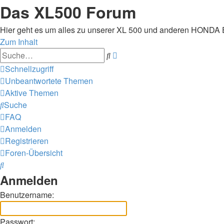
Das XL500 Forum
Hier geht es um alles zu unserer XL 500 und anderen HONDA
Zum Inhalt
Erweiterte
Suche
Suche
Schnellzugriff
Unbeantwortete Themen
Aktive Themen
Suche
FAQ
Anmelden
Registrieren
Foren-Übersicht
Suche
Anmelden
Benutzername:
Passwort: