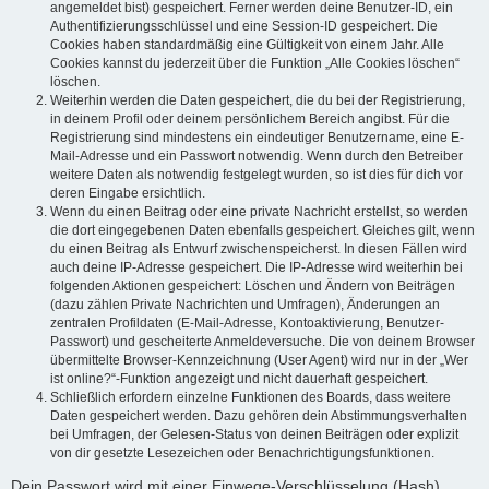
angemeldet bist) gespeichert. Ferner werden deine Benutzer-ID, ein
Authentifizierungsschlüssel und eine Session-ID gespeichert. Die
Cookies haben standardmäßig eine Gültigkeit von einem Jahr. Alle
Cookies kannst du jederzeit über die Funktion „Alle Cookies löschen“
löschen.
Weiterhin werden die Daten gespeichert, die du bei der Registrierung,
in deinem Profil oder deinem persönlichem Bereich angibst. Für die
Registrierung sind mindestens ein eindeutiger Benutzername, eine E-
Mail-Adresse und ein Passwort notwendig. Wenn durch den Betreiber
weitere Daten als notwendig festgelegt wurden, so ist dies für dich vor
deren Eingabe ersichtlich.
Wenn du einen Beitrag oder eine private Nachricht erstellst, so werden
die dort eingegebenen Daten ebenfalls gespeichert. Gleiches gilt, wenn
du einen Beitrag als Entwurf zwischenspeicherst. In diesen Fällen wird
auch deine IP-Adresse gespeichert. Die IP-Adresse wird weiterhin bei
folgenden Aktionen gespeichert: Löschen und Ändern von Beiträgen
(dazu zählen Private Nachrichten und Umfragen), Änderungen an
zentralen Profildaten (E-Mail-Adresse, Kontoaktivierung, Benutzer-
Passwort) und gescheiterte Anmeldeversuche. Die von deinem Browser
übermittelte Browser-Kennzeichnung (User Agent) wird nur in der „Wer
ist online?“-Funktion angezeigt und nicht dauerhaft gespeichert.
Schließlich erfordern einzelne Funktionen des Boards, dass weitere
Daten gespeichert werden. Dazu gehören dein Abstimmungsverhalten
bei Umfragen, der Gelesen-Status von deinen Beiträgen oder explizit
von dir gesetzte Lesezeichen oder Benachrichtigungsfunktionen.
Dein Passwort wird mit einer Einwege-Verschlüsselung (Hash)