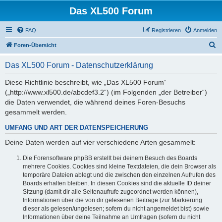
Das XL500 Forum
FAQ
Registrieren
Anmelden
S
Foren-Übersicht
u
Das XL500 Forum - Datenschutzerklärung
c
h
Diese Richtlinie beschreibt, wie „Das XL500 Forum“
(„http://www.xl500.de/abcdef3.2“) (im Folgenden „der Betreiber“)
e
die Daten verwendet, die während deines Foren-Besuchs
gesammelt werden.
UMFANG UND ART DER DATENSPEICHERUNG
Deine Daten werden auf vier verschiedene Arten gesammelt:
Die Forensoftware phpBB erstellt bei deinem Besuch des Boards
mehrere Cookies. Cookies sind kleine Textdateien, die dein Browser als
temporäre Dateien ablegt und die zwischen den einzelnen Aufrufen des
Boards erhalten bleiben. In diesen Cookies sind die aktuelle ID deiner
Sitzung (damit dir alle Seitenaufrufe zugeordnet werden können),
Informationen über die von dir gelesenen Beiträge (zur Markierung
dieser als gelesen/ungelesen; sofern du nicht angemeldet bist) sowie
Informationen über deine Teilnahme an Umfragen (sofern du nicht