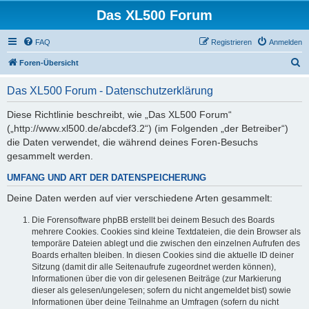
Das XL500 Forum
FAQ
Registrieren
Anmelden
S
Foren-Übersicht
u
Das XL500 Forum - Datenschutzerklärung
c
h
Diese Richtlinie beschreibt, wie „Das XL500 Forum“
(„http://www.xl500.de/abcdef3.2“) (im Folgenden „der Betreiber“)
e
die Daten verwendet, die während deines Foren-Besuchs
gesammelt werden.
UMFANG UND ART DER DATENSPEICHERUNG
Deine Daten werden auf vier verschiedene Arten gesammelt:
Die Forensoftware phpBB erstellt bei deinem Besuch des Boards
mehrere Cookies. Cookies sind kleine Textdateien, die dein Browser als
temporäre Dateien ablegt und die zwischen den einzelnen Aufrufen des
Boards erhalten bleiben. In diesen Cookies sind die aktuelle ID deiner
Sitzung (damit dir alle Seitenaufrufe zugeordnet werden können),
Informationen über die von dir gelesenen Beiträge (zur Markierung
dieser als gelesen/ungelesen; sofern du nicht angemeldet bist) sowie
Informationen über deine Teilnahme an Umfragen (sofern du nicht