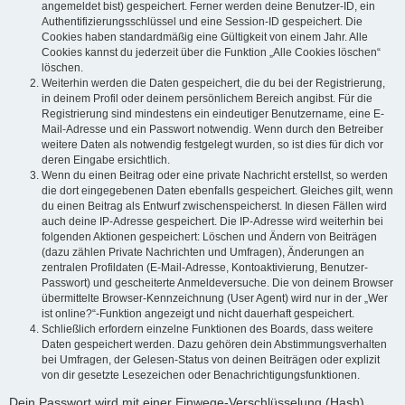
angemeldet bist) gespeichert. Ferner werden deine Benutzer-ID, ein
Authentifizierungsschlüssel und eine Session-ID gespeichert. Die
Cookies haben standardmäßig eine Gültigkeit von einem Jahr. Alle
Cookies kannst du jederzeit über die Funktion „Alle Cookies löschen“
löschen.
Weiterhin werden die Daten gespeichert, die du bei der Registrierung,
in deinem Profil oder deinem persönlichem Bereich angibst. Für die
Registrierung sind mindestens ein eindeutiger Benutzername, eine E-
Mail-Adresse und ein Passwort notwendig. Wenn durch den Betreiber
weitere Daten als notwendig festgelegt wurden, so ist dies für dich vor
deren Eingabe ersichtlich.
Wenn du einen Beitrag oder eine private Nachricht erstellst, so werden
die dort eingegebenen Daten ebenfalls gespeichert. Gleiches gilt, wenn
du einen Beitrag als Entwurf zwischenspeicherst. In diesen Fällen wird
auch deine IP-Adresse gespeichert. Die IP-Adresse wird weiterhin bei
folgenden Aktionen gespeichert: Löschen und Ändern von Beiträgen
(dazu zählen Private Nachrichten und Umfragen), Änderungen an
zentralen Profildaten (E-Mail-Adresse, Kontoaktivierung, Benutzer-
Passwort) und gescheiterte Anmeldeversuche. Die von deinem Browser
übermittelte Browser-Kennzeichnung (User Agent) wird nur in der „Wer
ist online?“-Funktion angezeigt und nicht dauerhaft gespeichert.
Schließlich erfordern einzelne Funktionen des Boards, dass weitere
Daten gespeichert werden. Dazu gehören dein Abstimmungsverhalten
bei Umfragen, der Gelesen-Status von deinen Beiträgen oder explizit
von dir gesetzte Lesezeichen oder Benachrichtigungsfunktionen.
Dein Passwort wird mit einer Einwege-Verschlüsselung (Hash)