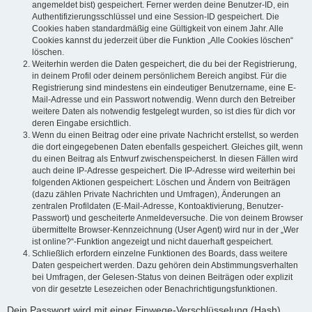
angemeldet bist) gespeichert. Ferner werden deine Benutzer-ID, ein
Authentifizierungsschlüssel und eine Session-ID gespeichert. Die
Cookies haben standardmäßig eine Gültigkeit von einem Jahr. Alle
Cookies kannst du jederzeit über die Funktion „Alle Cookies löschen“
löschen.
Weiterhin werden die Daten gespeichert, die du bei der Registrierung,
in deinem Profil oder deinem persönlichem Bereich angibst. Für die
Registrierung sind mindestens ein eindeutiger Benutzername, eine E-
Mail-Adresse und ein Passwort notwendig. Wenn durch den Betreiber
weitere Daten als notwendig festgelegt wurden, so ist dies für dich vor
deren Eingabe ersichtlich.
Wenn du einen Beitrag oder eine private Nachricht erstellst, so werden
die dort eingegebenen Daten ebenfalls gespeichert. Gleiches gilt, wenn
du einen Beitrag als Entwurf zwischenspeicherst. In diesen Fällen wird
auch deine IP-Adresse gespeichert. Die IP-Adresse wird weiterhin bei
folgenden Aktionen gespeichert: Löschen und Ändern von Beiträgen
(dazu zählen Private Nachrichten und Umfragen), Änderungen an
zentralen Profildaten (E-Mail-Adresse, Kontoaktivierung, Benutzer-
Passwort) und gescheiterte Anmeldeversuche. Die von deinem Browser
übermittelte Browser-Kennzeichnung (User Agent) wird nur in der „Wer
ist online?“-Funktion angezeigt und nicht dauerhaft gespeichert.
Schließlich erfordern einzelne Funktionen des Boards, dass weitere
Daten gespeichert werden. Dazu gehören dein Abstimmungsverhalten
bei Umfragen, der Gelesen-Status von deinen Beiträgen oder explizit
von dir gesetzte Lesezeichen oder Benachrichtigungsfunktionen.
Dein Passwort wird mit einer Einwege-Verschlüsselung (Hash)