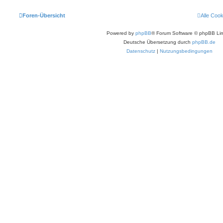
Foren-Übersicht
Alle Coo
Powered by
phpBB
® Forum Software © phpBB Lim
Deutsche Übersetzung durch
phpBB.de
Datenschutz
|
Nutzungsbedingungen