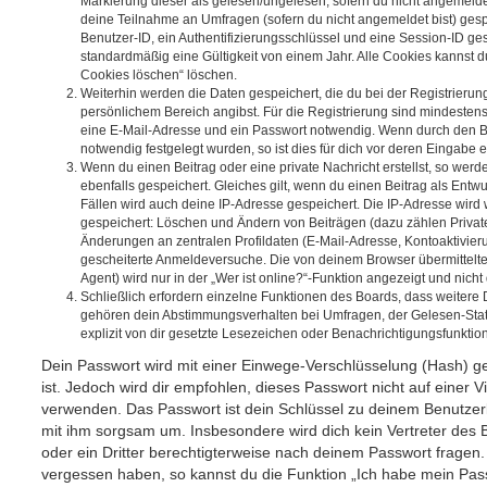
Markierung dieser als gelesen/ungelesen; sofern du nicht angemeldet
deine Teilnahme an Umfragen (sofern du nicht angemeldet bist) ges
Benutzer-ID, ein Authentifizierungsschlüssel und eine Session-ID g
standardmäßig eine Gültigkeit von einem Jahr. Alle Cookies kannst du
Cookies löschen“ löschen.
Weiterhin werden die Daten gespeichert, die du bei der Registrierun
persönlichem Bereich angibst. Für die Registrierung sind mindesten
eine E-Mail-Adresse und ein Passwort notwendig. Wenn durch den Be
notwendig festgelegt wurden, so ist dies für dich vor deren Eingabe er
Wenn du einen Beitrag oder eine private Nachricht erstellst, so wer
ebenfalls gespeichert. Gleiches gilt, wenn du einen Beitrag als Entw
Fällen wird auch deine IP-Adresse gespeichert. Die IP-Adresse wird 
gespeichert: Löschen und Ändern von Beiträgen (dazu zählen Privat
Änderungen an zentralen Profildaten (E-Mail-Adresse, Kontoaktivier
gescheiterte Anmeldeversuche. Die von deinem Browser übermittel
Agent) wird nur in der „Wer ist online?“-Funktion angezeigt und nicht
Schließlich erfordern einzelne Funktionen des Boards, dass weitere
gehören dein Abstimmungsverhalten bei Umfragen, der Gelesen-Stat
explizit von dir gesetzte Lesezeichen oder Benachrichtigungsfunktio
Dein Passwort wird mit einer Einwege-Verschlüsselung (Hash) ge
ist. Jedoch wird dir empfohlen, dieses Passwort nicht auf einer 
verwenden. Das Passwort ist dein Schlüssel zu deinem Benutzer
mit ihm sorgsam um. Insbesondere wird dich kein Vertreter des 
oder ein Dritter berechtigterweise nach deinem Passwort fragen.
vergessen haben, so kannst du die Funktion „Ich habe mein Pas