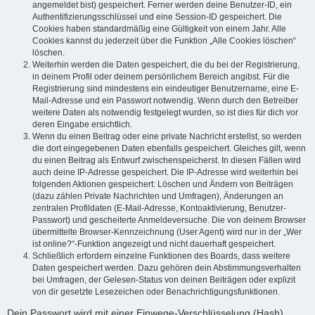
angemeldet bist) gespeichert. Ferner werden deine Benutzer-ID, ein
Authentifizierungsschlüssel und eine Session-ID gespeichert. Die
Cookies haben standardmäßig eine Gültigkeit von einem Jahr. Alle
Cookies kannst du jederzeit über die Funktion „Alle Cookies löschen“
löschen.
Weiterhin werden die Daten gespeichert, die du bei der Registrierung,
in deinem Profil oder deinem persönlichem Bereich angibst. Für die
Registrierung sind mindestens ein eindeutiger Benutzername, eine E-
Mail-Adresse und ein Passwort notwendig. Wenn durch den Betreiber
weitere Daten als notwendig festgelegt wurden, so ist dies für dich vor
deren Eingabe ersichtlich.
Wenn du einen Beitrag oder eine private Nachricht erstellst, so werden
die dort eingegebenen Daten ebenfalls gespeichert. Gleiches gilt, wenn
du einen Beitrag als Entwurf zwischenspeicherst. In diesen Fällen wird
auch deine IP-Adresse gespeichert. Die IP-Adresse wird weiterhin bei
folgenden Aktionen gespeichert: Löschen und Ändern von Beiträgen
(dazu zählen Private Nachrichten und Umfragen), Änderungen an
zentralen Profildaten (E-Mail-Adresse, Kontoaktivierung, Benutzer-
Passwort) und gescheiterte Anmeldeversuche. Die von deinem Browser
übermittelte Browser-Kennzeichnung (User Agent) wird nur in der „Wer
ist online?“-Funktion angezeigt und nicht dauerhaft gespeichert.
Schließlich erfordern einzelne Funktionen des Boards, dass weitere
Daten gespeichert werden. Dazu gehören dein Abstimmungsverhalten
bei Umfragen, der Gelesen-Status von deinen Beiträgen oder explizit
von dir gesetzte Lesezeichen oder Benachrichtigungsfunktionen.
Dein Passwort wird mit einer Einwege-Verschlüsselung (Hash)