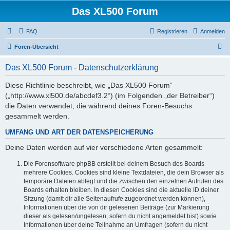
Das XL500 Forum
FAQ
Registrieren
Anmelden
S
Foren-Übersicht
u
Das XL500 Forum - Datenschutzerklärung
c
h
Diese Richtlinie beschreibt, wie „Das XL500 Forum“
(„http://www.xl500.de/abcdef3.2“) (im Folgenden „der Betreiber“)
e
die Daten verwendet, die während deines Foren-Besuchs
gesammelt werden.
UMFANG UND ART DER DATENSPEICHERUNG
Deine Daten werden auf vier verschiedene Arten gesammelt:
Die Forensoftware phpBB erstellt bei deinem Besuch des Boards
mehrere Cookies. Cookies sind kleine Textdateien, die dein Browser als
temporäre Dateien ablegt und die zwischen den einzelnen Aufrufen des
Boards erhalten bleiben. In diesen Cookies sind die aktuelle ID deiner
Sitzung (damit dir alle Seitenaufrufe zugeordnet werden können),
Informationen über die von dir gelesenen Beiträge (zur Markierung
dieser als gelesen/ungelesen; sofern du nicht angemeldet bist) sowie
Informationen über deine Teilnahme an Umfragen (sofern du nicht